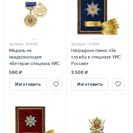
Артикул: 131408
Артикул: 131409
Медаль на
Наградное панно «За
квадроколодке
службу в спецназе УИС
«Ветеран спецназа УИС
России»
России» с бланком
590
₽
3 500
₽
удостоверения
Изготовить
Изготовить