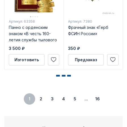
Артикул: 63358
Артикул: 7380
Панно с орденским
Фрачный знак «Герб
знаком «В честь 160-
ФСИН России»
летия службы тылового
обеспечения УИС
3 500
₽
350
₽
России»
Изготовить
Предзаказ
1
2
3
4
5
...
16