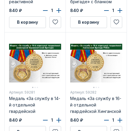
реактивной
бригаде» с бланком
артиллерийской
удостоверения
840
₽
840
₽
бригаде» с бланком
удостоверения
В корзину
В корзину
Артикул: 59281
Артикул: 59282
Медаль «За службу в 14-
Медаль «За службу в 16-
й отдельной
й отдельной
гвардейской
гвардейской Хинганской
инженерной
бригаде РХБЗ» с
840
₽
840
₽
Барановичской бригаде»
бланком удостоверения
с бланком