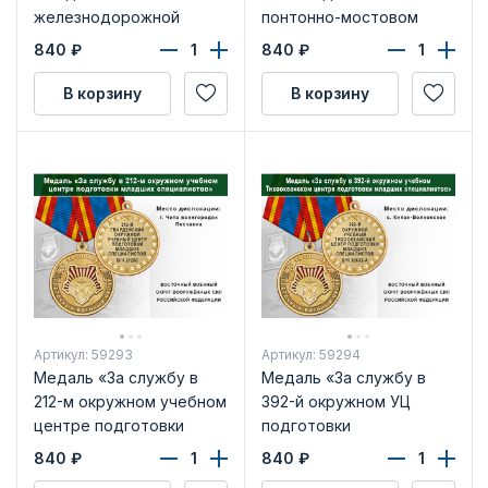
железнодорожной
понтонно-мостовом
бригаде» с бланком
железнодорожном
840
₽
840
₽
удостоверения
батальоне» с бланком
удостоверения
В корзину
В корзину
Артикул: 59293
Артикул: 59294
Медаль «За службу в
Медаль «За службу в
212-м окружном учебном
392-й окружном УЦ
центре подготовки
подготовки
младших специалистов»
специалистов» с
840
₽
840
₽
с удостоверением
бланком