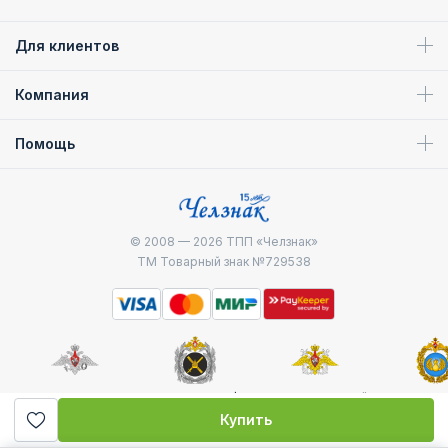
Для клиентов
Компания
Помощь
© 2008 — 2026
ТПП «Челзнак»
ТМ Товарный знак №729538
Министерство
Генштаб ВС РФ
Военно-морской
Воздуш
обороны
флот
десантные
Купить