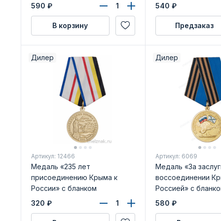
бланком удостоверения
удостоверения
590
₽
540
₽
В корзину
Предзаказ
Дилер
Дилер
Артикул: 12466
Артикул: 6069
Медаль «235 лет
Медаль «За заслуг
присоединению Крыма к
воссоединении Кр
России» с бланком
Россией» с бланк
удостоверения
удостоверения
320
₽
580
₽