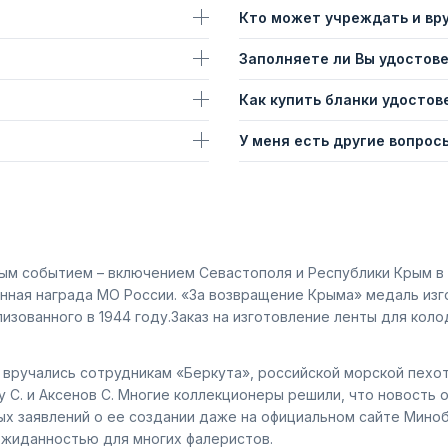
Кто может учреждать и вр
Заполняете ли Вы удостов
Как купить бланки удостов
У меня есть другие вопросы
льным событием – включением Севастополя и Республики Крым в
нная награда МО России. «За возвращение Крыма» медаль изго
изованного в 1944 году.Заказ на изготовление ленты для ко
 вручались сотрудникам «Беркута», российской морской пехо
гу С. и Аксенов С. Многие коллекционеры решили, что новост
ых заявлений о ее создании даже на официальном сайте Минобо
ожиданностью для многих фалеристов.