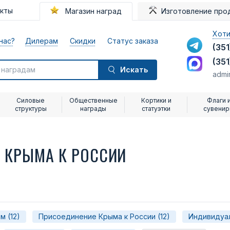
акты
Магазин наград
Изготовление про
Хоти
нас?
Дилерам
Скидки
Статус заказа
(351
(351
Искать
admi
Силовые
Общественные
Кортики и
Флаги 
структуры
награды
статуэтки
сувени
 КРЫМА К РОССИИ
м (12)
Присоединение Крыма к России (12)
Индивидуал