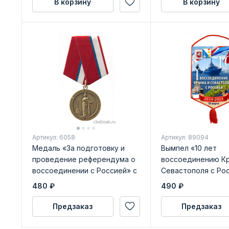
В корзину
В корзину
Артикул: 6058
Артикул: 89094
Медаль «За подготовку и
Вымпел «10 лет
проведение референдума о
воссоединению К
воссоединении с Россией» с
Севастополя с Ро
бланком удостоверения
480
₽
490
₽
Предзаказ
Предзаказ