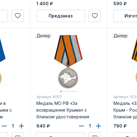
Россией 20
1 400
₽
590
₽
бланком у
Предзаказ
Изго
Дилер
Дилер
Артикул: 6057
Артикул: 103
и в
Медаль МО РФ «За
Медаль «З
ыма с
возвращение Крыма» с
Крым - Рос
ом
бланком удостоверения
бланком у
640
₽
790
₽