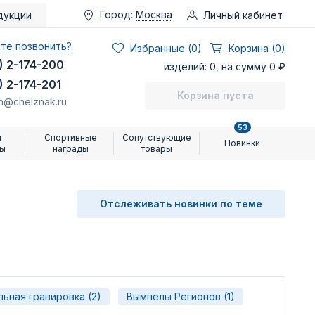
Город:
Москва
Личный кабинет
дукции
те позвонить?
Избранные (
0
)
Корзина (0)
) 2-174-200
изделий: 0, на сумму 0 ₽
) 2-174-201
Корзина пуста
n@chelznak.ru
53
и
Спортивные
Сопутствующие
Новинки
ры
награды
товары
Отслеживать новинки по теме
ьная гравировка (2)
Вымпелы Регионов (1)