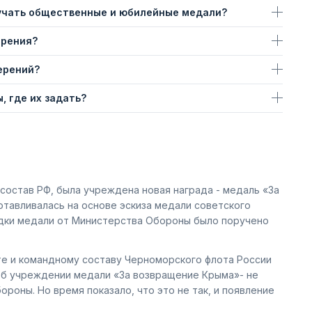
учать общественные и юбилейные медали?
ерения?
ерений?
, где их задать?
 состав РФ, была учреждена новая награда - медаль «За
тавливалась на основе эскиза медали советского
лодки медали от Министерства Обороны было поручено
те и командному составу Черноморского флота России
ь об учреждении медали «За возвращение Крыма»- не
роны. Но время показало, что это не так, и появление