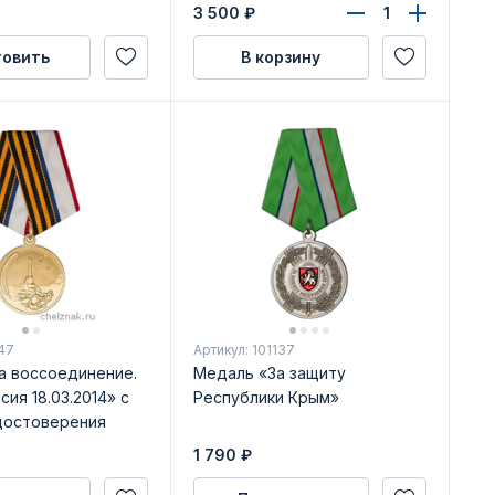
14–2024» с
3 500
₽
достоверения
товить
В корзину
47
Артикул: 101137
а воссоединение.
Медаль «За защиту
сия 18.03.2014» с
Республики Крым»
достоверения
1 790
₽