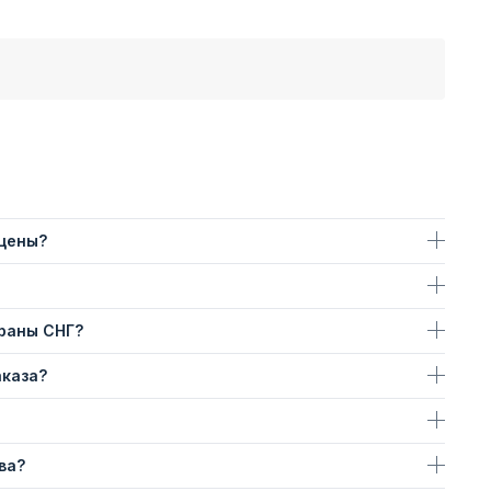
 цены?
траны СНГ?
аказа?
ва?