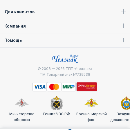
Для клиентов
Компания
Помощь
© 2008 — 2026
ТПП «Челзнак»
ТМ Товарный знак №729538
Министерство
Генштаб ВС РФ
Военно-морской
Воздуш
обороны
флот
десантные