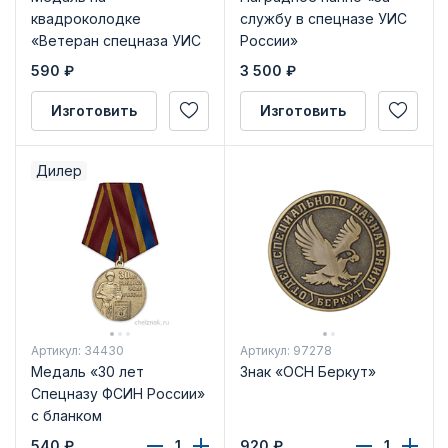
квадроколодке
службу в спецназе УИС
«Ветеран спецназа УИС
России»
России» с бланком
590
₽
3 500
₽
удостоверения
Изготовить
Изготовить
Дилер
Артикул: 34430
Артикул: 97278
Медаль «30 лет
Знак «ОСН Беркут»
Спецназу ФСИН России»
с бланком
удостоверения
540
₽
920
₽