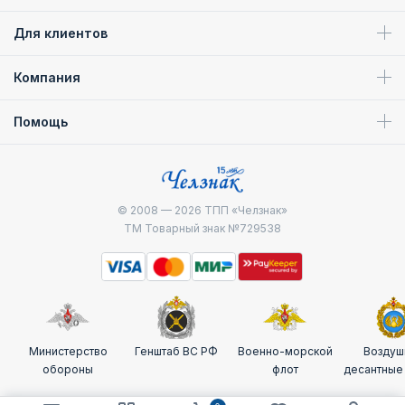
Основательное обновление оснащения ВМФ началось в
20 в., когда были внедрены современные технологии по
Для клиентов
созданию грозного оружия.
Компания
Во время Первой мировой войны русские моряки активно
применяли мины и торпеды для атак на море и в ближней
боевой зоне. Конструкции мин были выполнены из
Помощь
прочных корпусов, заполненных взрывчатым веществом
и установленных на донной поверхности.
Революционные события привели к потерям лучших
минеров. Последствия кадровых чисток пришлось
© 2008 — 2026
ТПП «Челзнак»
преодолевать в суровый период Великой Отечественной
ТМ Товарный знак №729538
войны. Минно-торпедные подразделения героически
обеспечивали защиту советского флота, обнаруживая и
уничтожая силы врага.
После войны была запущена модернизация морских мин и
снарядов. Сконструированы мины-торпеды, электронно-
Министерство
Генштаб ВС РФ
Военно-морской
Воздуш
управляемые бомбы-мины. Внутренний блок устройств
обороны
флот
десантные
инициировал взрыв, когда цель была обнаружена или
заданы определенные условия. Новые технологии