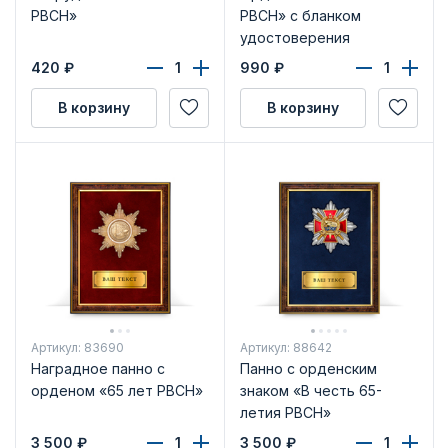
РВСН»
РВСН» с бланком
удостоверения
420
₽
990
₽
В корзину
В корзину
Артикул: 83690
Артикул: 88642
Наградное панно с
Панно с орденским
орденом «65 лет РВСН»
знаком «В честь 65-
летия РВСН»
3 500
₽
3 500
₽