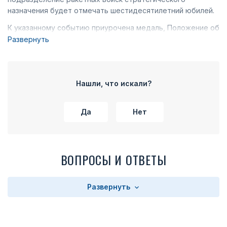
назначения будет отмечать шестидесятилетний юбилей.
К указанному событию приурочена медаль, Положение об
учреждении которой можно просмотреть
Развернуть
непосредственно на нашем сайте. Здесь же можно
заказать ее с соответствующим удостоверением.
Юбилейная медаль к 60-летию
Нашли, что искали?
Ракетных войск стратегического
назначения РФ
Да
Нет
ВОПРОСЫ И ОТВЕТЫ
Развернуть