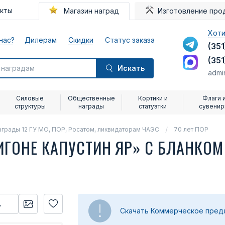
акты
Магазин наград
Изготовление про
Хоти
нас?
Дилерам
Скидки
Статус заказа
(351
(351
Искать
admi
Силовые
Общественные
Кортики и
Флаги 
структуры
награды
статуэтки
сувени
аграды 12 ГУ МО, ПОР, Росатом, ликвидаторам ЧАЭС
70 лет ПОР
ИГОНЕ КАПУСТИН ЯР» С БЛАНКО
Скачать Коммерческое пре