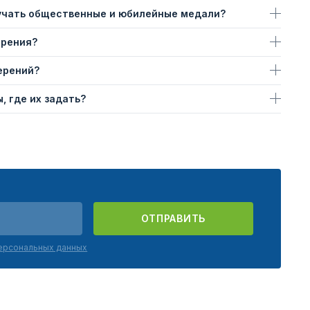
учать общественные и юбилейные медали?
ерения?
ерений?
, где их задать?
ОТПРАВИТЬ
персональных данных