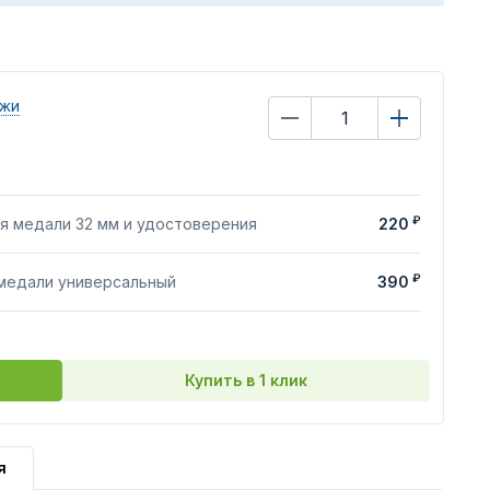
ажи
₽
я медали 32 мм и удостоверения
220
₽
 медали универсальный
390
Купить в 1 клик
я