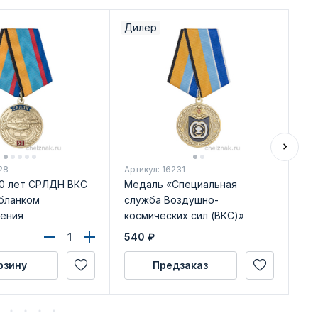
Дилер
28
Артикул: 16231
Арт
0 лет СРЛДН ВКС
Медаль «Специальная
Вы
 бланком
служба Воздушно-
ко
ения
космических сил (ВКС)»
540
₽
49
рзину
Предзаказ