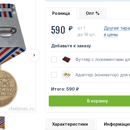
Розница
Опт %
590
₽
от 1
Другие тир
до 19 шт.
и цены
Добавьте к заказу
Футляр с ложементами дл
Адаптер (коннектор) для
Итого:
590 ₽
В корзину
Характеристики
Информаци