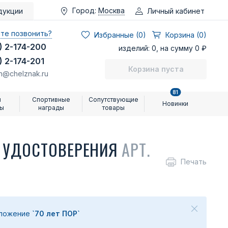
Город:
Москва
Личный кабинет
дукции
те позвонить?
Избранные (
0
)
Корзина (0)
) 2-174-200
изделий: 0, на сумму 0 ₽
) 2-174-201
Корзина пуста
n@chelznak.ru
81
и
Спортивные
Сопутствующие
Новинки
ры
награды
товары
М УДОСТОВЕРЕНИЯ
АРТ.
Печать
дложение
`70 лет ПОР`