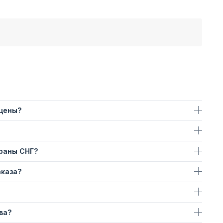
 цены?
траны СНГ?
аказа?
ва?