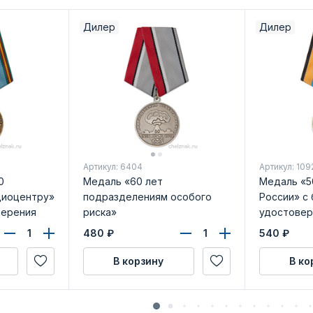
Дилер
Дилер
Артикул: 6404
Артикул: 109
0
Медаль «60 лет
Медаль «5
иоцентру»
подразделениям особого
России» с
верения
риска»
удостовер
480
₽
540
₽
В корзину
В ко