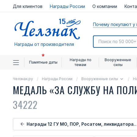
Для клиентов
Награды России
О компании
Конт
Почему покупают у 
Награды от производителя
Награды по
Вооруженные
Памятные даты
темам
силы
Челзнак.ру
Награды России
Вооруженные силы
Н
МЕДАЛЬ «ЗА СЛУЖБУ НА ПОЛ
34222
Награды 12 ГУ МО, ПОР, Росатом, ликвидаторам ЧАЭС