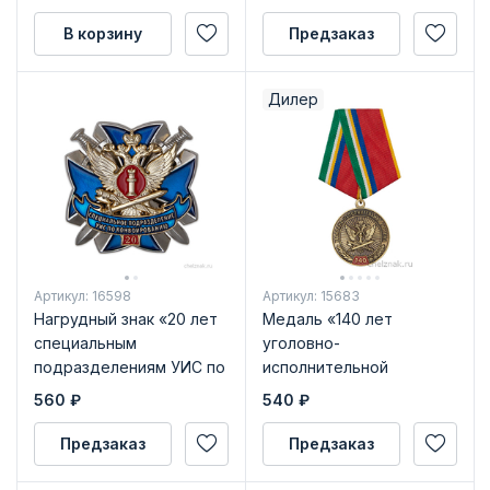
В корзину
Предзаказ
Дилер
Артикул: 16598
Артикул: 15683
Нагрудный знак «20 лет
Медаль «140 лет
специальным
уголовно-
подразделениям УИС по
исполнительной
конвоированию» с
системе России» с
560
₽
540
₽
бланком удостоверения
бланком удостоверения
Предзаказ
Предзаказ