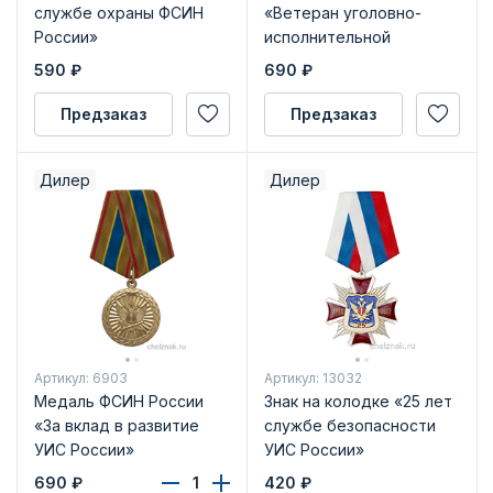
службе охраны ФСИН
«Ветеран уголовно-
России»
исполнительной
системы России» с
590
₽
690
₽
бланком удостоверения
Предзаказ
Предзаказ
Дилер
Дилер
Артикул: 6903
Артикул: 13032
Медаль ФСИН России
Знак на колодке «25 лет
«За вклад в развитие
службе безопасности
УИС России»
УИС России»
690
₽
420
₽