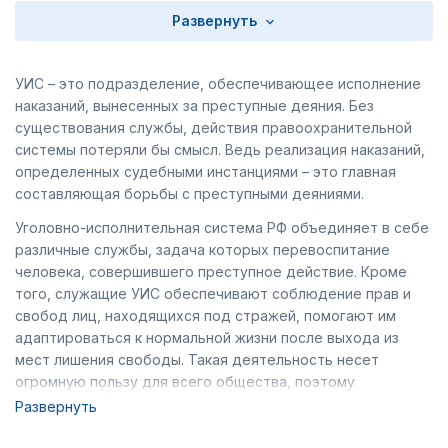
Развернуть
УИС – это подразделение, обеспечивающее исполнение
наказаний, вынесенных за преступные деяния. Без
существования службы, действия правоохранительной
системы потеряли бы смысл. Ведь реализация наказаний,
определенных судебными инстанциями – это главная
составляющая борьбы с преступными деяниями.
Уголовно-исполнительная система РФ объединяет в себе
различные службы, задача которых перевоспитание
человека, совершившего преступное действие. Кроме
того, служащие УИС обеспечивают соблюдение прав и
свобод лиц, находящихся под стражей, помогают им
адаптироваться к нормальной жизни после выхода из
мест лишения свободы. Такая деятельность несет
огромную пользу для всего общества, поэтому
заслуживает наград и поощрений. В этом поможет
Развернуть
наградная продукция, которую можно приобрести в
интернет-магазине «Челзнак».