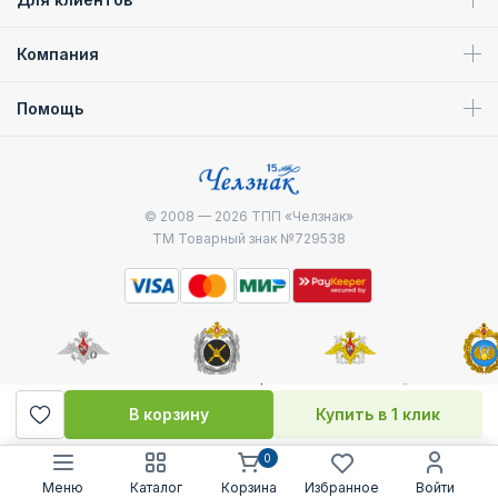
Компания
Помощь
© 2008 — 2026
ТПП «Челзнак»
ТМ Товарный знак №729538
Министерство
Генштаб ВС РФ
Военно-морской
Воздуш
обороны
флот
десантные
В корзину
Купить в 1 клик
0
Меню
Каталог
Корзина
Избранное
Войти