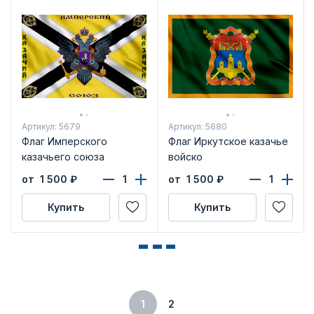
Артикул: 5679
Артикул: 5680
Флаг Имперского
Флаг Иркутское казачье
казачьего союза
войско
от 1 500
₽
от 1 500
₽
Купить
Купить
1
2