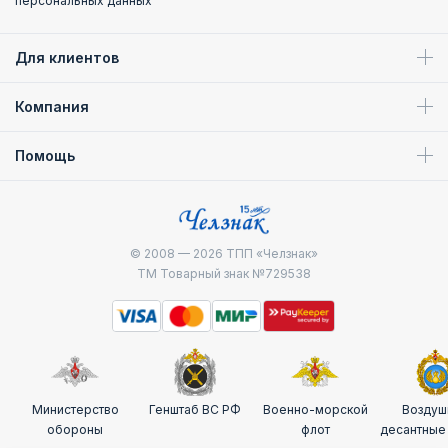
персональных данных
Для клиентов
Компания
Помощь
© 2008 — 2026
ТПП «Челзнак»
ТМ Товарный знак №729538
Министерство
Генштаб ВС РФ
Военно-морской
Воздуш
обороны
флот
десантные