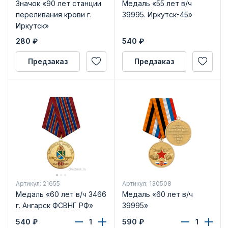
Значок «90 лет станции
Медаль «55 лет в/ч
переливания крови г.
39995. Иркутск-45»
Иркутск»
280
₽
540
₽
Предзаказ
Предзаказ
Артикул: 21655
Артикул: 130508
Медаль «60 лет в/ч 3466
Медаль «60 лет в/ч
г. Ангарск ФСВНГ РФ»
39995»
540
₽
590
₽