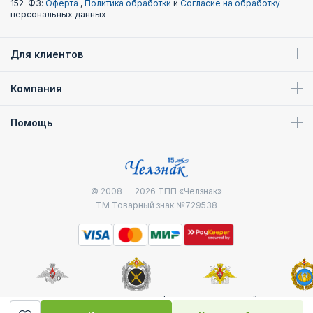
152-ФЗ:
Оферта
,
Политика обработки
и
Согласие на обработку
персональных данных
Для клиентов
Компания
Помощь
© 2008 — 2026
ТПП «Челзнак»
ТМ Товарный знак №729538
Министерство
Генштаб ВС РФ
Военно-морской
Воздуш