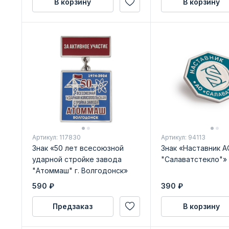
В корзину
В корзину
Артикул: 117830
Артикул: 94113
Знак «50 лет всесоюзной
Знак «Наставник А
ударной стройке завода
"Салаватстекло"»
"Атоммаш" г. Волгодонск»
590
₽
390
₽
Предзаказ
В корзину