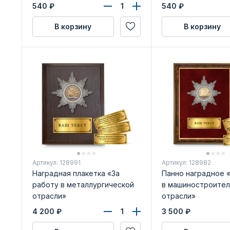
удостоверения
540
₽
540
₽
В корзину
В корзину
Артикул: 128991
Артикул: 128982
Наградная плакетка «За
Панно наградное 
работу в металлургической
в машиностроител
отрасли»
отрасли»
4 200
₽
3 500
₽