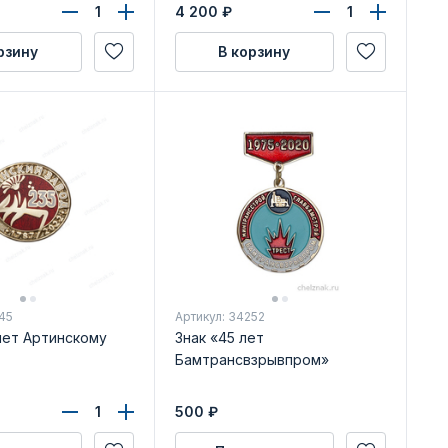
ения
отрасли»
4 200
₽
рзину
В корзину
45
Артикул: 34252
лет Артинскому
Знак «45 лет
Бамтрансвзрывпром»
500
₽