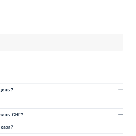
 цены?
траны СНГ?
аказа?