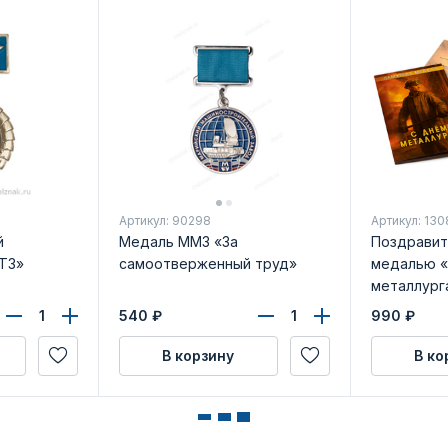
Артикул: 90298
Артикул: 13
й
Медаль ММЗ «За
Поздравит
ТЗ»
самоотверженный труд»
медалью 
металлург
540
₽
990
₽
В корзину
В ко