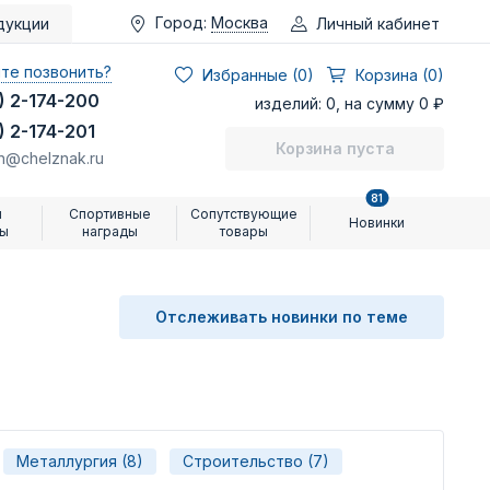
Город:
Москва
Личный кабинет
дукции
те позвонить?
Избранные (
0
)
Корзина (0)
) 2-174-200
изделий: 0, на сумму 0 ₽
) 2-174-201
Корзина пуста
n@chelznak.ru
81
и
Спортивные
Сопутствующие
Новинки
ры
награды
товары
Отслеживать новинки по теме
Металлургия (8)
Строительство (7)