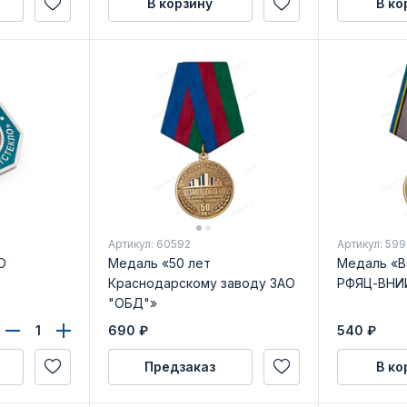
В корзину
В ко
Артикул: 60592
Артикул: 599
О
Медаль «50 лет
Медаль «В
Краснодарскому заводу ЗАО
РФЯЦ-ВНИИ
"ОБД"»
690
₽
540
₽
Предзаказ
В ко