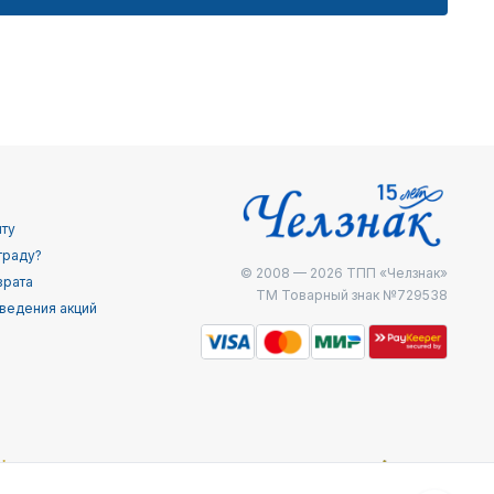
йту
граду?
© 2008 — 2026
ТПП «Челзнак»
врата
ТМ Товарный знак №729538
ведения акций