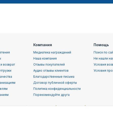
Компания
Помощь
етения
Медиатека награждений
Поиск по са
ы
Наша компания
Не нашли на
 и возврат
Отзывы покупателей
Условия воз
тгрузки
Аудио отзывы клиентов
Условия про
качества
Благодарственные письма
анизациям
Договор публичной оферты
телям
Политика конфиденциальности
аниям
Порекомендуйте друга