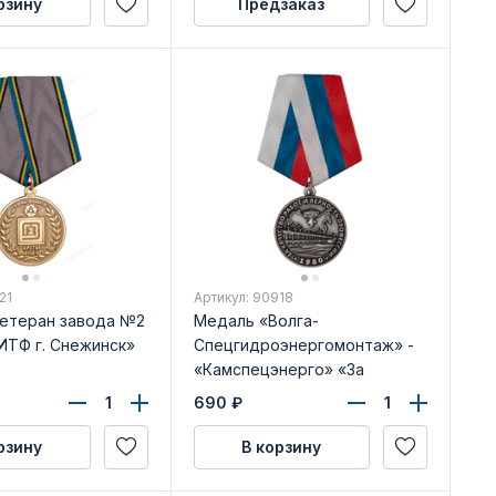
рзину
Предзаказ
21
Артикул: 90918
етеран завода №2
Медаль «Волга-
ТФ г. Снежинск»
Спецгидроэнергомонтаж» -
«Камспецэнерго» «За
качество работ»
690
₽
рзину
В корзину