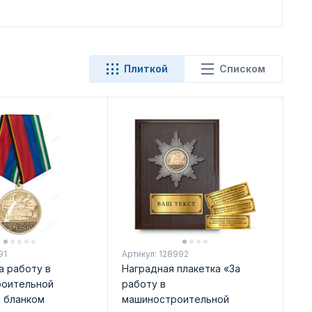
Плиткой
Списком
91
Артикул: 128992
а работу в
Наградная плакетка «За
оительной
работу в
с бланком
машиностроительной