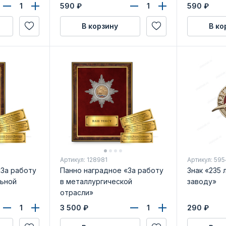
с бланком удостоверения
удостовер
590
₽
590
₽
В корзину
В ко
Артикул: 128981
Артикул: 595
«За работу
Панно наградное «За работу
Знак «235 
ьной
в металлургической
заводу»
отрасли»
3 500
₽
290
₽