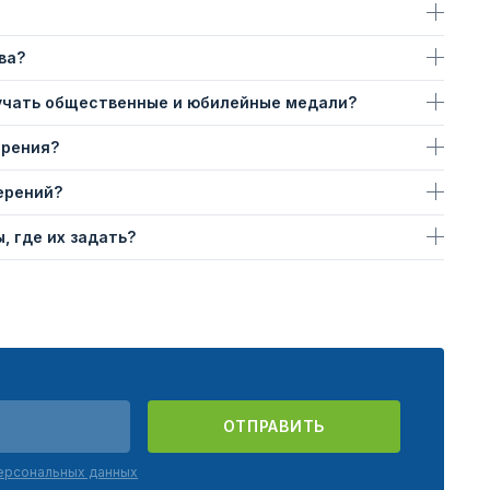
ва?
учать общественные и юбилейные медали?
ерения?
ерений?
, где их задать?
ОТПРАВИТЬ
персональных данных