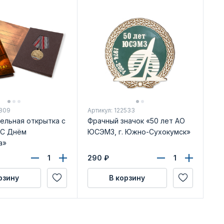
0809
Артикул: 122533
ельная открытка с
Фрачный значок «50 лет АО
«С Днём
ЮСЭМЗ, г. Южно-Сухокумск»
а»
290
₽
рзину
В корзину