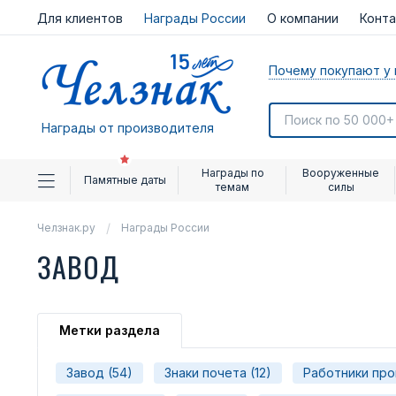
Для клиентов
Награды России
О компании
Конт
Почему покупают у 
Награды от производителя
Награды по
Вооруженные
Памятные даты
темам
силы
Челзнак.ру
Награды России
ЗАВОД
Метки раздела
Завод (54)
Знаки почета (12)
Работники про