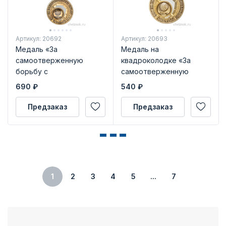
Артикул: 20692
Артикул: 20693
Медаль «За
Медаль на
самоотверженную
квадроколодке «За
борьбу с
самоотверженную
коронавирусом» с
борьбу с
690
₽
540
₽
бланком удостоверения
коронавирусом» с
бланком удостоверения
Предзаказ
Предзаказ
1
2
3
4
5
...
7