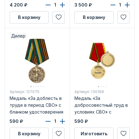
4 200
₽
3 500
₽
В корзину
В корзину
Дилер
Артикул: 127075
Артикул: 130168
Медаль «За доблесть в
Медаль «За
труде в период СВО» с
добросовестный труд в
бланком удостоверения
условиях СВО» с
бланком удостоверения
590
₽
590
₽
В корзину
Изготовить