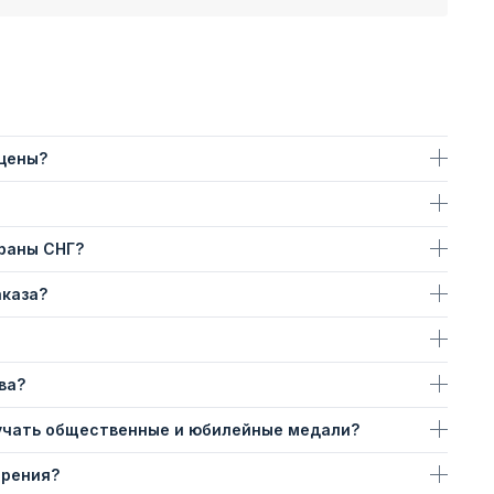
 цены?
траны СНГ?
аказа?
ва?
учать общественные и юбилейные медали?
ерения?