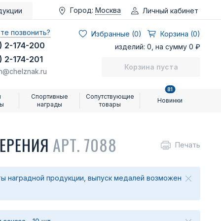
Город:
Москва
Личный кабинет
дукции
те позвонить?
Избранные (
0
)
Корзина (0)
) 2-174-200
изделий: 0, на сумму 0 ₽
) 2-174-201
Корзина пуста
n@chelznak.ru
81
и
Спортивные
Сопутствующие
Новинки
ры
награды
товары
ВЕРЕНИЯ
АРТ. 7088
Печать
ы наградной продукции, выпуск медалей возможен