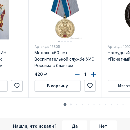
Артикул: 12805
Артикул: 101
СИН
Медаль «60 лет
Нагрудный
к
Воспитательной службе УИС
«Почетный
»
России» с бланком
удостоверения
420
₽
В корзину
Изго
Нашли, что искали?
Да
Нет