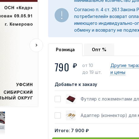
Минимальное количество для 
Согласно п. 4 ст. 26.1 Закона
потребителей» возврат опла
имеющего индивидуально-оп
обмену и возврату не подле
Розница
Опт %
790
₽
от 10
Другие тира
до 19 шт.
и цены
Добавьте к заказу
Футляр с ложементами дл
Адаптер (коннектор) для
Итого:
7 900 ₽