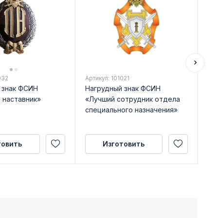
032
Артикул: 101021
Арт
 знак ФСИН
Нагрудный знак ФСИН
Вы
 наставник»
«Лучший сотрудник отдела
ФС
специального назначения»
49
товить
Изготовить