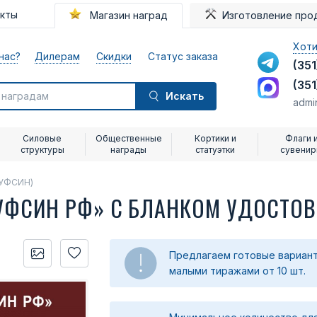
акты
Магазин наград
Изготовление про
Хоти
нас?
Дилерам
Скидки
Статус заказа
(351
(351
Искать
admi
Силовые
Общественные
Кортики и
Флаги 
структуры
награды
статуэтки
сувени
 УФСИН)
" УФСИН РФ» С БЛАНКОМ УДОСТО
Предлагаем готовые вариант
малыми тиражами от 10 шт.