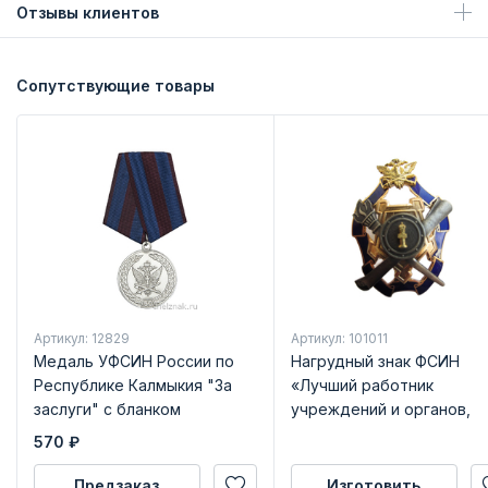
Отзывы клиентов
Сопутствующие товары
Артикул: 12829
Артикул: 101011
Медаль УФСИН России по
Нагрудный знак ФСИН
Республике Калмыкия "За
«Лучший работник
заслуги" с бланком
учреждений и органов,
удостоверения
исполняющих наказания, 
570
₽
связанные с изоляцией
осужденных от обществ
Предзаказ
Изготовить