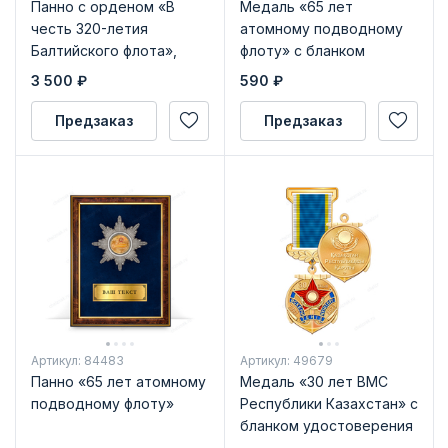
Панно с орденом «В
Медаль «65 лет
честь 320-летия
атомному подводному
Балтийского флота»,
флоту» с бланком
нейзильбер
удостоверения
3 500
₽
590
₽
Предзаказ
Предзаказ
Артикул: 84483
Артикул: 49679
Панно «65 лет атомному
Медаль «30 лет ВМС
подводному флоту»
Республики Казахстан» с
бланком удостоверения