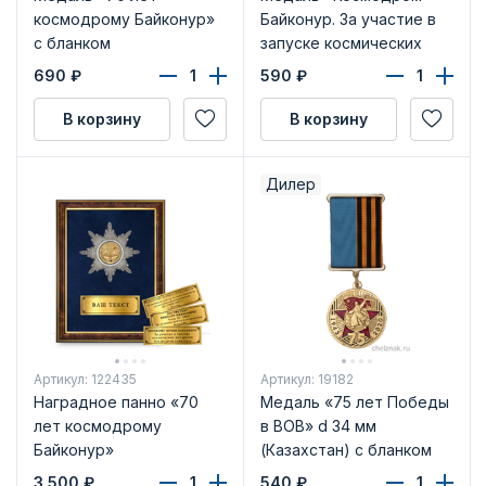
космодрому Байконур»
Байконур. За участие в
с бланком
запуске космических
удостоверения
аппаратов» с бланком
690
₽
590
₽
удостоверения
В корзину
В корзину
Дилер
Артикул: 122435
Артикул: 19182
Наградное панно «70
Медаль «75 лет Победы
лет космодрому
в ВОВ» d 34 мм
Байконур»
(Казахстан) с бланком
удостоверения
3 500
₽
540
₽