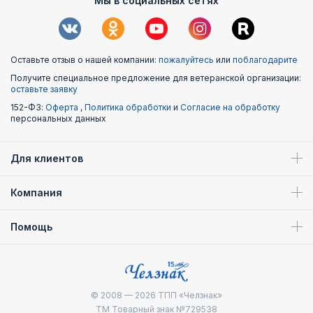
Мы в социальных сетях
лет.
«За безупречную службу», «За обеспечение
правопорядка» – вручаются сотрудникам органов
Оставьте отзыв о нашей компании:
пожалуйтесь
или
поблагодарите
внутренних дел.
Получите специальное предложение для ветеранской организации:
оставьте заявку
«10, 20 или 30 лет независимости». Выпущены с целью
поощрения граждан страны и жителей других
152-ФЗ:
Оферта
,
Политика обработки
и
Согласие на обработку
персональных данных
государств, которые сделали вклад в развитие
государственности.
Для клиентов
Орден Славы – его получает только высший командный
состав
Компания
Награды для жителей Казахстана –
купить на сайте «Челзнак»
Помощь
Ордена, грамоты и значки Казахстана – важнейшие
элементы поощрения людей, сделавших весомый вклад в
развитие республики. Они позволяют выразить
© 2008 — 2026
ТПП «Челзнак»
благодарность за совершенные поступки, выделить
ТМ Товарный знак №729538