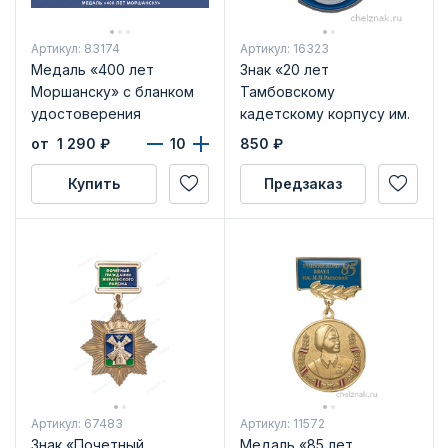
Артикул: 83174
Артикул: 16323
Медаль «400 лет
Знак «20 лет
Моршанску» с бланком
Тамбовскому
удостоверения
кадетскому корпусу им.
Л.С. Дёмина 1998-2018»
от 1 290
₽
850
₽
Купить
Предзаказ
Артикул: 67483
Артикул: 11572
Знак «Почетный
Медаль «85 лет