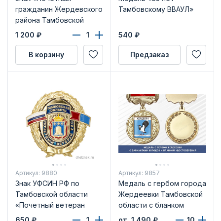
гражданин Жердевского
Тамбовскому ВВАУЛ»
района Тамбовской
области»
1 200
₽
540
₽
В корзину
Предзаказ
Артикул: 9880
Артикул: 9857
Знак УФСИН РФ по
Медаль с гербом города
Тамбовской области
Жердеевки Тамбовской
«Почетный ветеран
области с бланком
УИС» с бланком
удостоверения
650
₽
от 1 490
₽