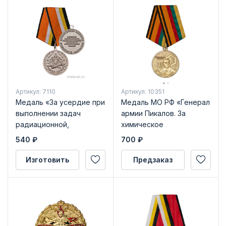
Артикул: 7110
Артикул: 10351
Медаль «За усердие при
Медаль МО РФ «Генерал
выполнении задач
армии Пикалов. За
радиационной,
химическое
химической и
разоружение»
540
₽
700
₽
биологической защиты»
с бланком
Изготовить
Предзаказ
удостоверения