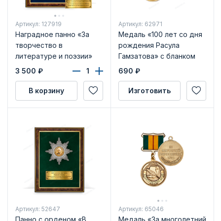
Артикул: 127919
Артикул: 62971
Наградное панно «За
Медаль «100 лет со дня
творчество в
рождения Расула
литературе и поэзии»
Гамзатова» с бланком
удостоверения
3 500
₽
690
₽
В корзину
Изготовить
Артикул: 52647
Артикул: 65046
Панно с орденом «В
Медаль «За многолетний