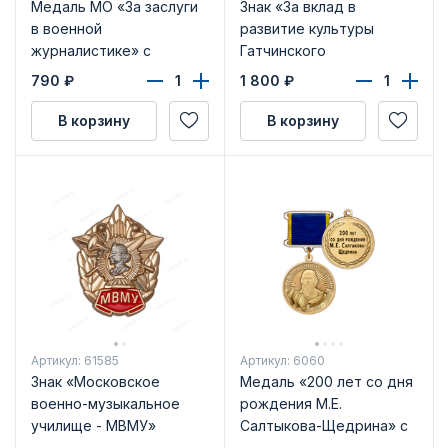
Медаль МО «За заслуги
Знак «За вклад в
в военной
развитие культуры
журналистике» с
Гатчинского
бланком удостоверения
муниципального района
790
₽
1 800
₽
Ленинградской области»
В корзину
В корзину
Артикул: 61585
Артикул: 6060
Знак «Московское
Медаль «200 лет со дня
военно-музыкальное
рождения М.Е.
училище - МВМУ»
Салтыкова-Щедрина» с
бланком удостоверения