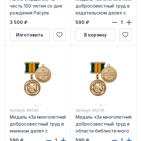
честь 100-летия со дня
добросовестный труд в
рождения Расула
издательском деле» с
Гамзатова»
бланком удостоверения
3 500
₽
590
₽
Изготовить
В корзину
Артикул: 65045
Артикул: 65036
Медаль «За многолетний
Медаль «За многолетний
добросовестный труд в
добросовестный труд в
книжном деле» с
области библиотечного
бланком удостоверения
дела» с бл.уд
590
₽
590
₽