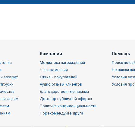
Компания
Помощь
етения
Медиатека награждений
Поиск по са
ы
Наша компания
Не нашли на
 и возврат
Отзывы покупателей
Условия воз
тгрузки
Аудио отзывы клиентов
Условия про
качества
Благодарственные письма
анизациям
Договор публичной оферты
телям
Политика конфиденциальности
аниям
Порекомендуйте друга