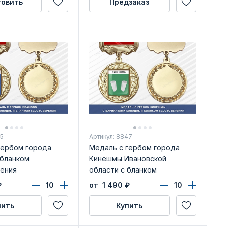
товить
Предзаказ
95
Артикул: 8847
гербом города
Медаль с гербом города
 бланком
Кинешмы Ивановской
ения
области с бланком
удостоверения
₽
от 1 490
₽
пить
Купить