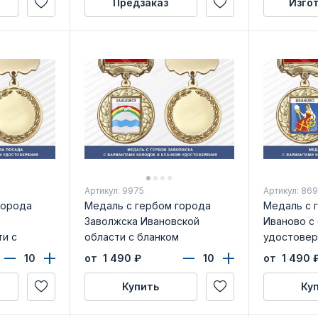
Предзаказ
Изго
Артикул: 9975
Артикул: 86
города
Медаль с гербом города
Медаль с 
Заволжска Ивановской
Иваново с
и с
области с бланком
удостовер
рения
удостоверения
от 1 490
₽
от 1 490
Купить
Ку