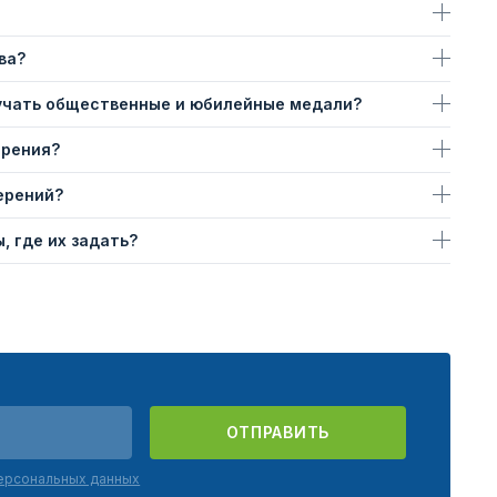
ва?
учать общественные и юбилейные медали?
ерения?
ерений?
, где их задать?
ОТПРАВИТЬ
персональных данных