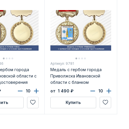
46
Артикул: 9781
гербом города
Медаль с гербом города
новской области с
Приволжска Ивановской
достоверения
области с бланком
удостоверения
₽
от 1 490
₽
пить
Купить