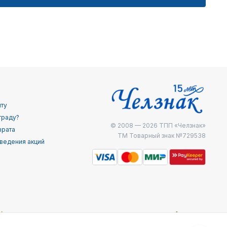
йту
граду?
© 2008 — 2026
ТПП «Челзнак»
врата
ТМ Товарный знак №729538
ведения акций