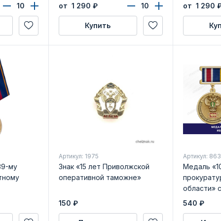
от 1 290
₽
от 1 290
Купить
Ку
Артикул: 1975
Артикул: 86
39-му
Знак «15 лет Приволжской
Медаль «1
тному
оперативной таможне»
прокурату
области» 
удостовер
150
₽
540
₽