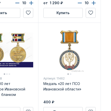
₽
от 1 290
₽
пить
Купить
38
Артикул: 11462
00 лет
Медаль «20 лет ПСО
ре Ивановской
Ивановской области»
с бланком
ения
400
₽