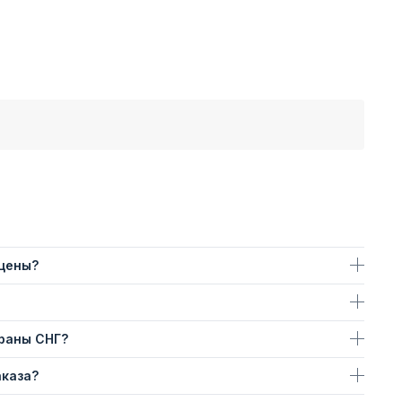
 цены?
траны СНГ?
аказа?