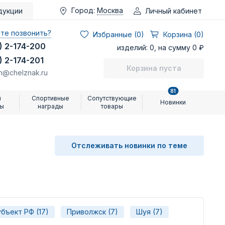
Город:
Москва
Личный кабинет
дукции
те позвонить?
Избранные (
0
)
Корзина (0)
) 2-174-200
изделий: 0, на сумму 0 ₽
) 2-174-201
Корзина пуста
n@chelznak.ru
81
и
Спортивные
Сопутствующие
Новинки
ры
награды
товары
Отслеживать новинки по теме
бъект РФ (17)
Приволжск (7)
Шуя (7)