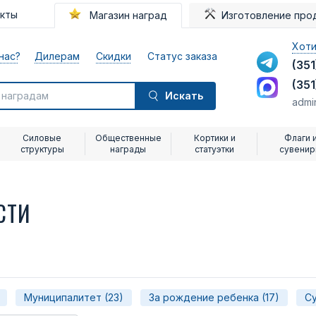
акты
Магазин наград
Изготовление про
Хоти
нас?
Дилерам
Скидки
Статус заказа
(351
(351
Искать
admi
Силовые
Общественные
Кортики и
Флаги 
структуры
награды
статуэтки
сувени
СТИ
Муниципалитет (23)
За рождение ребенка (17)
Су