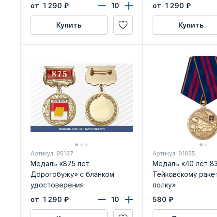
от 1 290
₽
от 1 290
₽
Купить
Купить
Артикул: 85137
Артикул: 91655
Медаль «875 лет
Медаль «40 лет 8
Дорогобужу» с бланком
Тейковскому раке
удостоверения
полку»
от 1 290
₽
580
₽