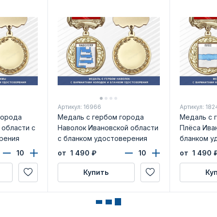
Артикул: 16966
Артикул: 182
города
Медаль с гербом города
Медаль с 
 области с
Наволок Ивановской области
Плёса Ива
рения
с бланком удостоверения
бланком у
от 1 490
₽
от 1 490
Купить
Ку