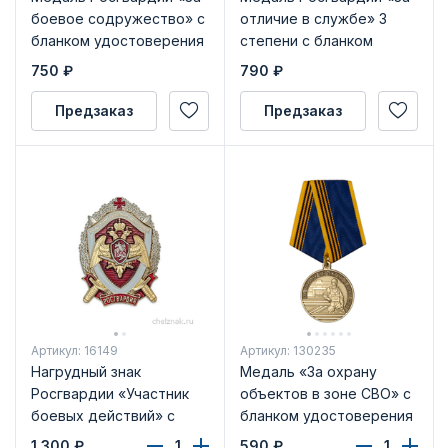
боевое содружество» с
отличие в службе» 3
бланком удостоверения
степени с бланком
удостоверения
750
₽
790
₽
Предзаказ
Предзаказ
Артикул: 16149
Артикул: 130235
Нагрудный знак
Медаль «За охрану
Росгвардии «Участник
объектов в зоне СВО» с
боевых действий» с
бланком удостоверения
бланком удостоверения
1 300
₽
590
₽