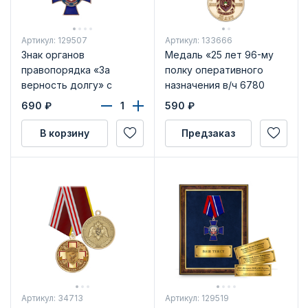
Артикул: 129507
Артикул: 133666
Знак органов
Медаль «25 лет 96-му
правопорядка «За
полку оперативного
верность долгу» с
назначения в/ч 6780
бланком удостоверения
СКО ВНГ России»
690
₽
590
₽
В корзину
Предзаказ
Артикул: 34713
Артикул: 129519