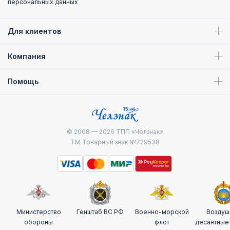
персональных данных
Для клиентов
Компания
Помощь
© 2008 — 2026
ТПП «Челзнак»
ТМ Товарный знак №729538
Министерство
Генштаб ВС РФ
Военно-морской
Воздуш
обороны
флот
десантные