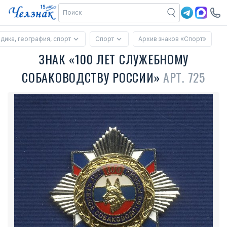
дика, география, спорт
Спорт
Архив знаков «Спорт»
ЗНАК «100 ЛЕТ СЛУЖЕБНОМУ
СОБАКОВОДСТВУ РОССИИ»
АРТ. 725