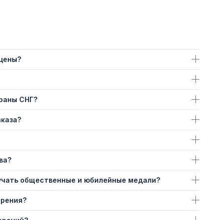
 цены?
траны СНГ?
аказа?
ва?
учать общественные и юбилейные медали?
ерения?