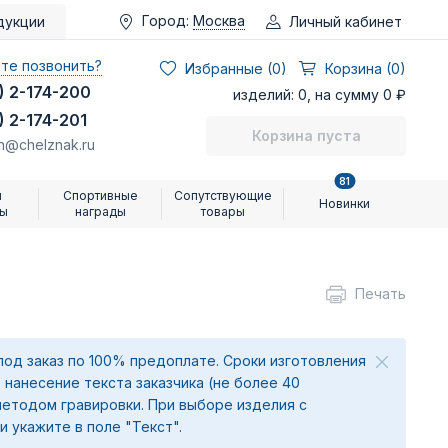
Город:
Москва
Личный кабинет
дукции
те позвонить?
Избранные (
0
)
Корзина (0)
) 2-174-200
изделий: 0, на сумму 0 ₽
) 2-174-201
Корзина пуста
n@chelznak.ru
81
и
Спортивные
Сопутствующие
Новинки
ры
награды
товары
Печать
под заказ по 100% предоплате. Сроки изготовления
 нанесение текста заказчика (не более 40
методом гравировки. При выборе изделия с
и укажите в поле "Текст".