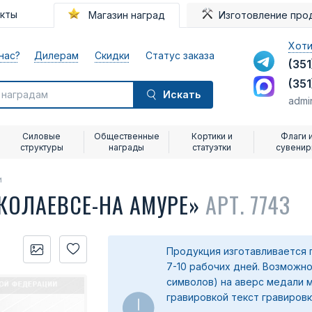
акты
Магазин наград
Изготовление про
Хоти
нас?
Дилерам
Скидки
Статус заказа
(351
(351
Искать
admi
Силовые
Общественные
Кортики и
Флаги 
структуры
награды
статуэтки
сувени
и
КОЛАЕВСЕ-НА АМУРЕ»
АРТ. 7743
Продукция изготавливается 
7-10 рабочих дней. Возможно
символов) на аверс медали 
гравировкой текст гравировк