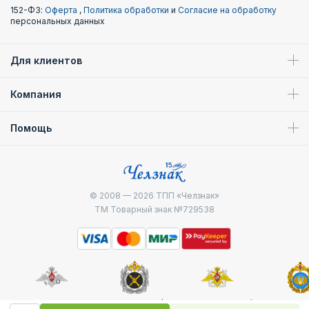
152-ФЗ:
Оферта
,
Политика обработки
и
Согласие на обработку
персональных данных
Для клиентов
Компания
Помощь
© 2008 — 2026
ТПП «Челзнак»
ТМ Товарный знак №729538
Министерство
Генштаб ВС РФ
Военно-морской
Воздуш