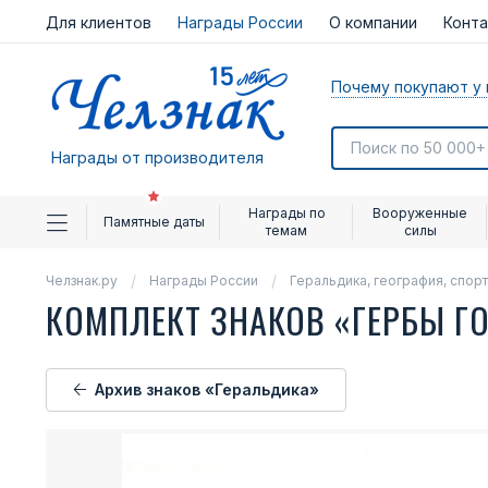
Для клиентов
Награды России
О компании
Конт
Почему покупают у 
Награды от производителя
Награды по
Вооруженные
Памятные даты
темам
силы
Челзнак.ру
Награды России
Геральдика, география, спорт
КОМПЛЕКТ ЗНАКОВ «ГЕРБЫ Г
Архив знаков «Геральдика»