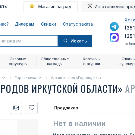
акты
Магазин наград
Изготовление про
Хоти
нас?
Дилерам
Скидки
Статус заказа
(351
(351
Искать
admi
Силовые
Общественные
Кортики и
Флаги 
структуры
награды
статуэтки
сувени
Геральдика
Архив знаков «Геральдика»
ОРОДОВ ИРКУТСКОЙ ОБЛАСТИ»
АР
Предзаказ
Нет в наличии