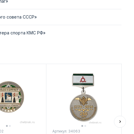
лаг»
ого совета СССР»
стера спорта КМС РФ»
02
Артикул: 34063
Арт