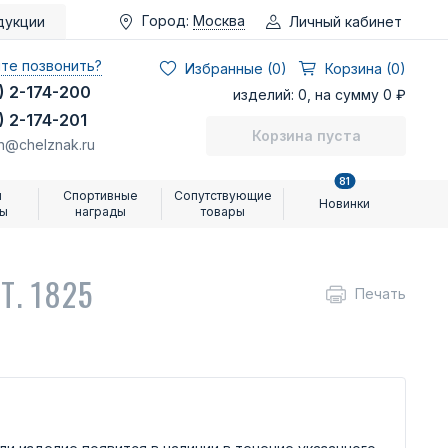
Город:
Москва
Личный кабинет
дукции
те позвонить?
Избранные (
0
)
Корзина (0)
) 2-174-200
изделий: 0, на сумму 0 ₽
) 2-174-201
Корзина пуста
n@chelznak.ru
81
и
Спортивные
Сопутствующие
Новинки
ры
награды
товары
Т. 1825
Печать