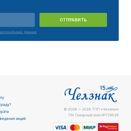
ОТПРАВИТЬ
персональных данных
йту
граду?
© 2008 — 2026
ТПП «Челзнак»
врата
ТМ Товарный знак №729538
ведения акций