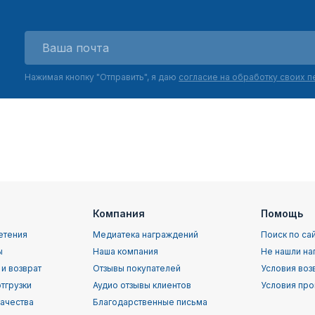
Нажимая кнопку "Отправить", я даю
согласие на обработку своих 
Компания
Помощь
етения
Медиатека награждений
Поиск по са
ы
Наша компания
Не нашли на
 и возврат
Отзывы покупателей
Условия воз
тгрузки
Аудио отзывы клиентов
Условия про
качества
Благодарственные письма