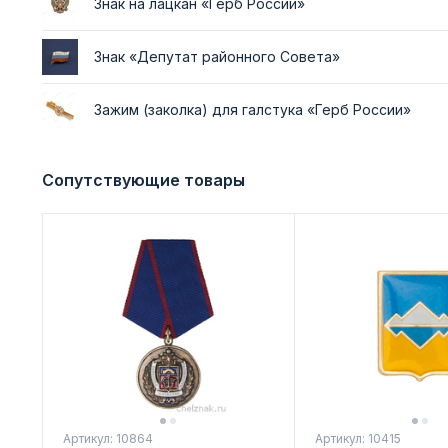
Знак на лацкан «Герб России»
Знак «Депутат районного Совета»
Зажим (заколка) для галстука «Герб России»
Сопутствующие товары
Артикул: 10864
Артикул: 10415