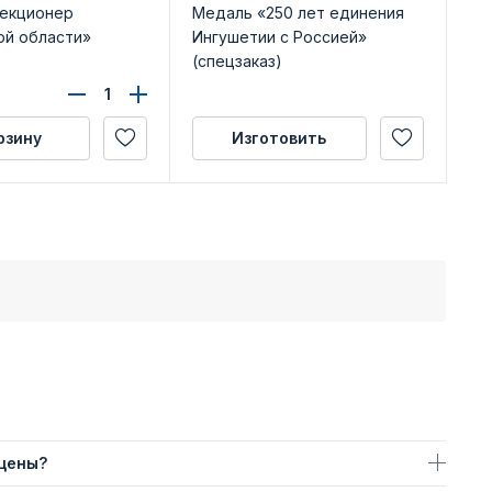
лекционер
Медаль «250 лет единения
Ме
ой области»
Ингушетии с Россией»
сл
(спецзаказ)
d3
уд
61
рзину
Изготовить
 цены?