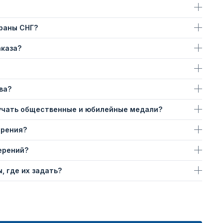
траны СНГ?
аказа?
ва?
учать общественные и юбилейные медали?
ерения?
ерений?
, где их задать?