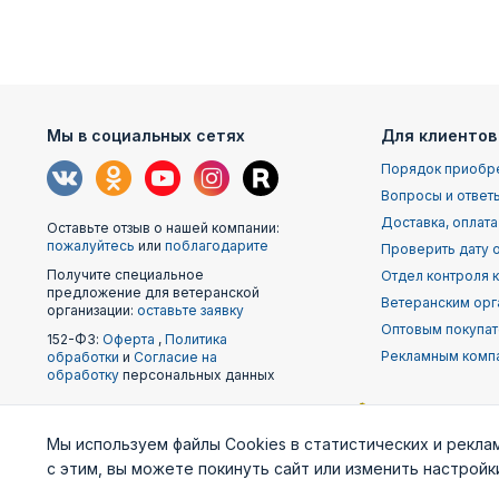
Мы в социальных сетях
Для клиентов
Порядок приобр
Вопросы и ответ
Доставка, оплата
Оставьте отзыв о нашей компании:
пожалуйтесь
или
поблагодарите
Проверить дату о
Получите специальное
Отдел контроля 
предложение для ветеранской
Ветеранским орг
организации:
оставьте заявку
Оптовым покупа
152-ФЗ:
Оферта
,
Политика
Рекламным комп
обработки
и
Согласие на
обработку
персональных данных
Наши
Мы используем файлы Cookies в статистических и рекла
партнеры
с этим, вы можете покинуть сайт или изменить настрой
Министерство
Генштаб ВС РФ
Военно-м
обороны
фло