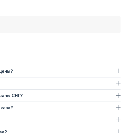
 цены?
траны СНГ?
аказа?
ва?