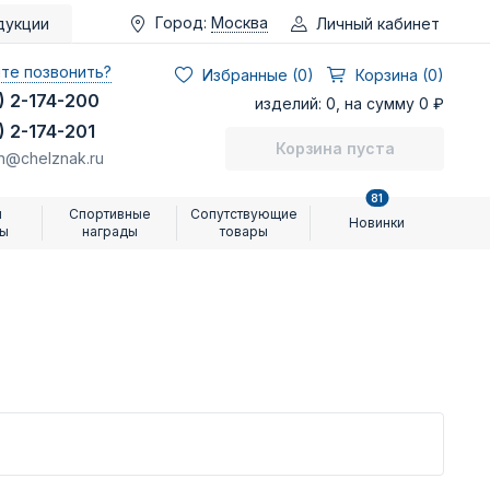
Город:
Москва
Личный кабинет
дукции
те позвонить?
Избранные (
0
)
Корзина (0)
) 2-174-200
изделий: 0, на сумму 0 ₽
) 2-174-201
Корзина пуста
n@chelznak.ru
81
и
Спортивные
Сопутствующие
Новинки
ры
награды
товары