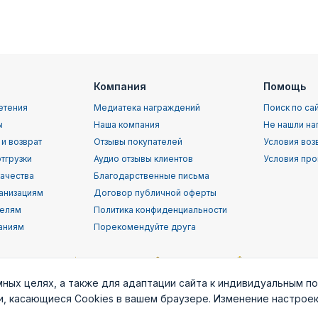
Компания
Помощь
етения
Медиатека награждений
Поиск по са
ы
Наша компания
Не нашли на
 и возврат
Отзывы покупателей
Условия воз
тгрузки
Аудио отзывы клиентов
Условия про
качества
Благодарственные письма
анизациям
Договор публичной оферты
телям
Политика конфиденциальности
аниям
Порекомендуйте друга
мных целях, а также для адаптации сайта к индивидуальным п
ки, касающиеся Cookies в вашем браузере. Изменение настрое
орской
Воздушно-
ВВС (ВКС) РФ
Пограничные
Служба
т
десантные
войска РФ
раз