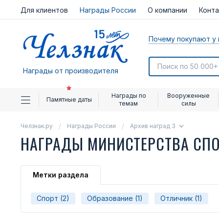
Для клиентов
Награды России
О компании
Конт
Почему покупают у 
Награды от производителя
Награды по
Вооруженные
Памятные даты
темам
силы
Челзнак.ру
Награды России
Архив наград 3
НАГРАДЫ МИНИСТЕРСТВА СП
Метки раздела
Спорт (2)
Образование (1)
Отличник (1)