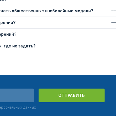
учать общественные и юбилейные медали?
ерения?
ерений?
, где их задать?
ОТПРАВИТЬ
персональных данных