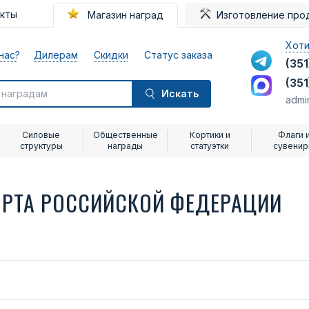
акты
Магазин наград
Изготовление про
Хоти
нас?
Дилерам
Скидки
Статус заказа
(351
(351
Искать
admi
Силовые
Общественные
Кортики и
Флаги 
структуры
награды
статуэтки
сувени
ОРТА РОССИЙСКОЙ ФЕДЕРАЦИИ