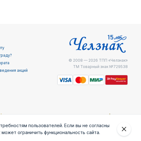
йту
граду?
© 2008 — 2026
ТПП «Челзнак»
врата
ТМ Товарный знак №729538
ведения акций
отребностям пользователей. Если вы не согласны
к может ограничить функциональность сайта.
 внешней
Железнодоржные
Министерство
МЧС России
ведки
войска РФ
внутренних дел