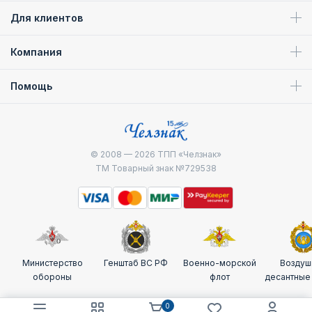
Для клиентов
Компания
Помощь
© 2008 — 2026
ТПП «Челзнак»
ТМ Товарный знак №729538
Министерство
Генштаб ВС РФ
Военно-морской
Воздуш
обороны
флот
десантные
0