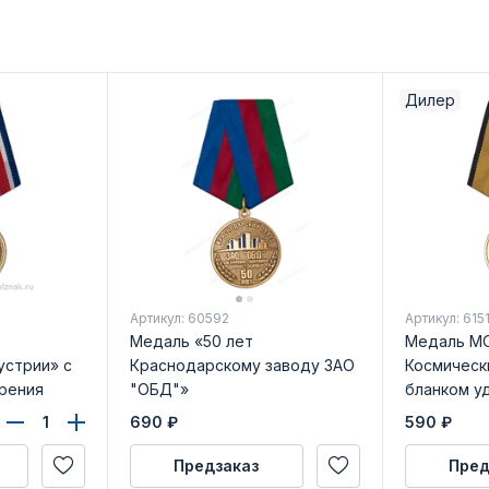
Дилер
Артикул: 60592
Артикул: 615
Медаль «50 лет
Медаль МО
устрии» с
Краснодарскому заводу ЗАО
Космическ
рения
"ОБД"»
бланком у
690
₽
590
₽
Предзаказ
Пред