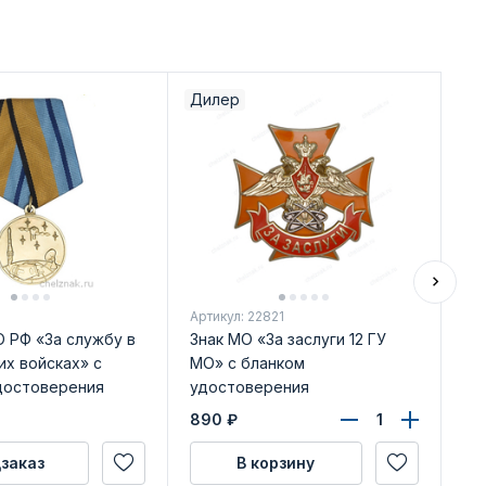
Дилер
1
Артикул: 22821
Арт
 РФ «За службу в
Знак МО «За заслуги 12 ГУ
Ме
их войсках» с
МО» с бланком
тр
достоверения
удостоверения
бл
890
₽
59
заказ
В корзину