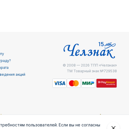
йту
граду?
© 2008 — 2026
ТПП «Челзнак»
врата
ТМ Товарный знак №729538
ведения акций
отребностям пользователей. Если вы не согласны