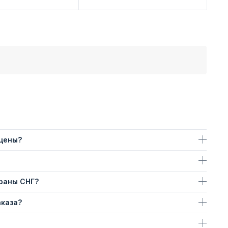
 цены?
траны СНГ?
аказа?