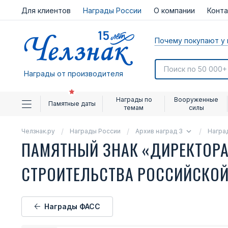
Для клиентов
Награды России
О компании
Конт
Почему покупают у 
Награды от производителя
Награды по
Вооруженные
Памятные даты
темам
силы
Челзнак.ру
Награды России
Архив наград 3
Награ
ПАМЯТНЫЙ ЗНАК «ДИРЕКТОР
СТРОИТЕЛЬСТВА РОССИЙСКО
Награды ФАСС