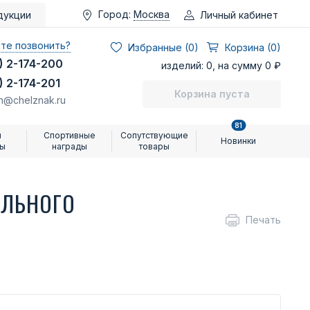
Город:
Москва
Личный кабинет
дукции
те позвонить?
Избранные (
0
)
Корзина (0)
) 2-174-200
изделий: 0, на сумму 0 ₽
) 2-174-201
Корзина пуста
n@chelznak.ru
81
и
Спортивные
Сопутствующие
Новинки
ры
награды
товары
АЛЬНОГО
Печать