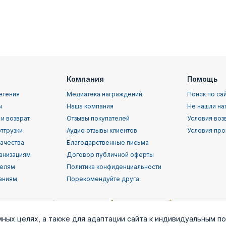
Компания
Помощь
етения
Медиатека награждений
Поиск по са
ы
Наша компания
Не нашли на
 и возврат
Отзывы покупателей
Условия воз
тгрузки
Аудио отзывы клиентов
Условия про
качества
Благодарственные письма
анизациям
Договор публичной оферты
телям
Политика конфиденциальности
аниям
Порекомендуйте друга
мных целях, а также для адаптации сайта к индивидуальным п