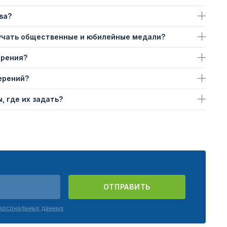
ва?
учать общественные и юбилейные медали?
ерения?
ерений?
, где их задать?
ОТПРАВИТЬ
персональных данных