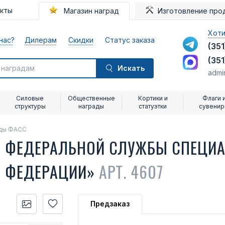
акты
Магазин наград
Изготовление про
Хоти
нас?
Дилерам
Скидки
Статус заказа
(351
(351
Искать
admi
Силовые
Общественные
Кортики и
Флаги 
структуры
награды
статуэтки
сувени
ды ФАСС
А ФЕДЕРАЛЬНОЙ СЛУЖБЫ СПЕЦИ
Й ФЕДЕРАЦИИ»
АРТ. 4607
Предзаказ