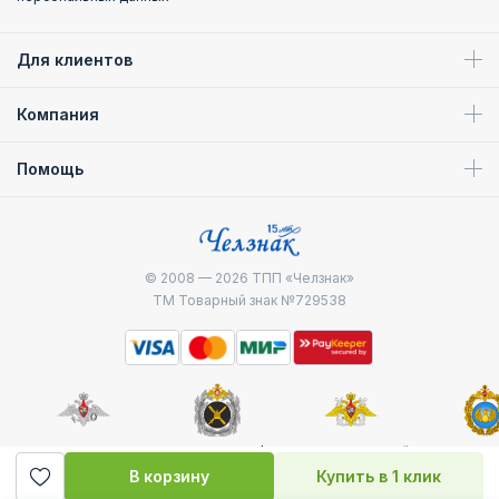
клиентов.
Для клиентов
Компания
Помощь
© 2008 — 2026
ТПП «Челзнак»
ТМ Товарный знак №729538
Министерство
Генштаб ВС РФ
Военно-морской
Воздуш
обороны
флот
десантные
В корзину
Купить в 1 клик