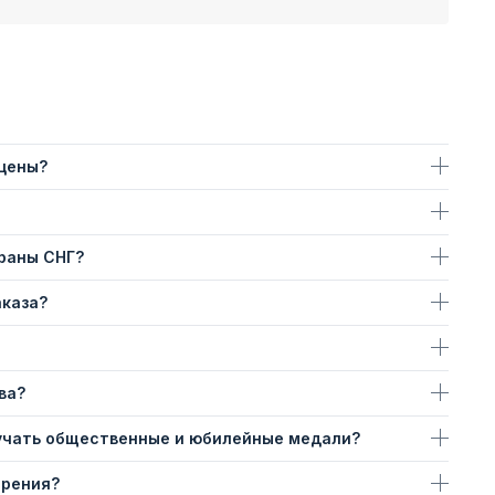
 цены?
траны СНГ?
аказа?
ва?
учать общественные и юбилейные медали?
ерения?