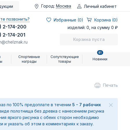
Город:
Москва
Личный кабинет
дукции
те позвонить?
Избранные (
0
)
Корзина (0)
) 2-174-200
изделий: 0, на сумму 0 ₽
) 2-174-201
Корзина пуста
n@chelznak.ru
81
и
Спортивные
Сопутствующие
Новинки
ры
награды
товары
Печать
аказ по 100% предоплате в течении
5 - 7 рабочих
 виде полотнища без древка с нанесением рисунка
ения яркого рисунка с обеих сторон необходимо
ки и указать об этом в комментариях к заказу.