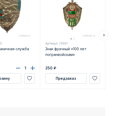
23
Артикул: 13591
Арт
раничная служба
Знак фрачный «100 лет
Ме
погранвойскам»
ох
бл
250
₽
54
рзину
Предзаказ