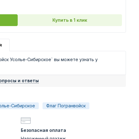
Купить в 1 клик
я
йск Усолье-Сибирское` вы можете узнать у
опросы и ответы
олье-Сибирское
Флаг Погранвойск
Безопасная оплата
Наложенный платеж,