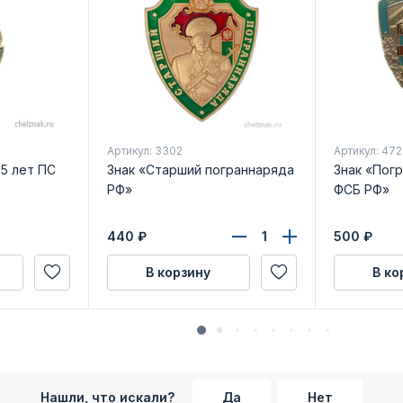
Артикул: 3302
Артикул: 47
5 лет ПС
Знак «Старший пограннаряда
Знак «Пог
РФ»
ФСБ РФ»
440
₽
500
₽
В корзину
В ко
Нашли, что искали?
Да
Нет