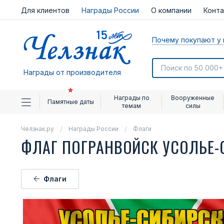
Для клиентов
Награды России
О компании
Конт
Почему покупают у 
Награды от производителя
Награды по
Вооруженные
Памятные даты
темам
силы
Челзнак.ру
Награды России
Флаги
ФЛАГ ПОГРАНВОЙСК УСОЛЬЕ
Флаги