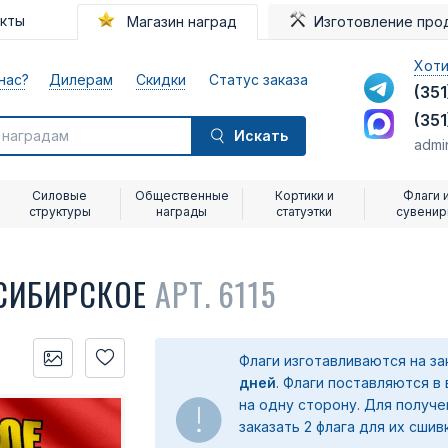
акты
Магазин наград
Изготовление про
Хоти
нас?
Дилерам
Скидки
Статус заказа
(351
(351
Искать
admi
Силовые
Общественные
Кортики и
Флаги 
структуры
награды
статуэтки
сувени
-СИБИРСКОЕ
АРТ. 6115
Флаги изготавливаются на з
дней
. Флаги поставляются в
на одну сторону. Для получ
заказать 2 флага для их сшив