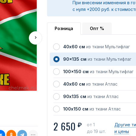
При внесении изменения в го
с нуля +2000 руб. к стоимост
Розница
Опт %
40х60 см
из ткани Мультифлаг
90x135 см
из ткани Мультифлаг
100x150 см
из ткани Мультифлаг
40х60 см
из ткани Атлас
90х135 см
из ткани Атлас
100х150 см
из ткани Атлас
2 650
₽
от 1
Другие т
до 19 шт.
и цены