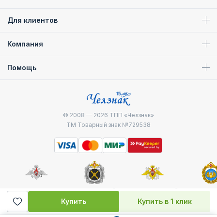
Для клиентов
Компания
Помощь
© 2008 — 2026
ТПП «Челзнак»
ТМ Товарный знак №729538
Министерство
Генштаб ВС РФ
Военно-морской
Воздуш
обороны
флот
десантные
Купить
Купить в 1 клик