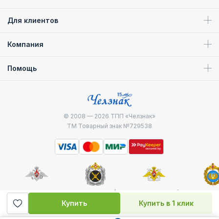
Для клиентов
Компания
Помощь
© 2008 — 2026
ТПП «Челзнак»
ТМ Товарный знак №729538
Министерство
Генштаб ВС РФ
Военно-морской
Воздуш
обороны
флот
десантные
Купить
Купить в 1 клик