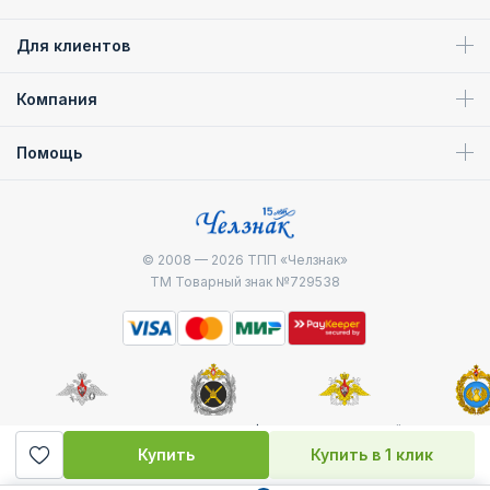
Для клиентов
Компания
Помощь
© 2008 — 2026
ТПП «Челзнак»
ТМ Товарный знак №729538
Министерство
Генштаб ВС РФ
Военно-морской
Воздуш
обороны
флот
десантные
Купить
Купить в 1 клик