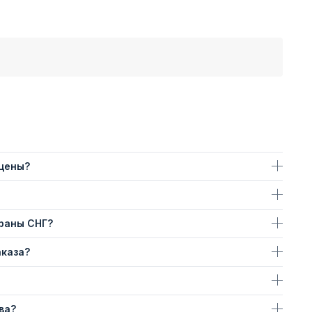
 цены?
траны СНГ?
аказа?
ва?