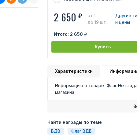
2 650
₽
от 1
Другие т
до 19 шт.
и цены
Итого:
2 650 ₽
Купить
Характеристики
Информаци
Информацию о товаре `Флаг Нет зад
магазина
В
Найти награды по теме
ВДВ
Флаг ВДВ