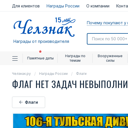
Для клиентов
Награды России
О компании
Конт
Почему покупают у 
Награды от производителя
Награды по
Вооруженные
Памятные даты
темам
силы
Челзнак.ру
Награды России
Флаги
ФЛАГ НЕТ ЗАДАЧ НЕВЫПОЛН
Флаги