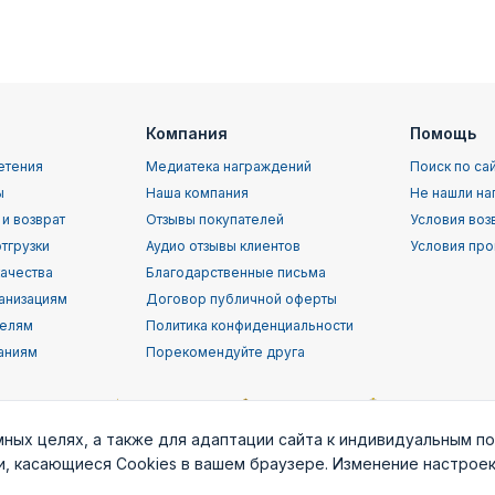
Компания
Помощь
етения
Медиатека награждений
Поиск по са
ы
Наша компания
Не нашли на
 и возврат
Отзывы покупателей
Условия воз
тгрузки
Аудио отзывы клиентов
Условия про
качества
Благодарственные письма
анизациям
Договор публичной оферты
телям
Политика конфиденциальности
аниям
Порекомендуйте друга
мных целях, а также для адаптации сайта к индивидуальным п
ки, касающиеся Cookies в вашем браузере. Изменение настрое
орской
Воздушно-
ВВС (ВКС) РФ
Пограничные
Служба
т
десантные
войска РФ
раз