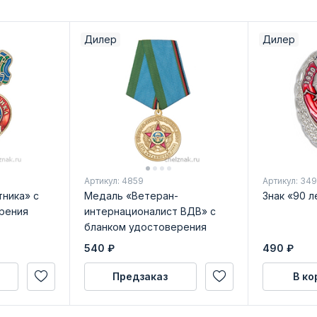
Дилер
Дилер
Артикул: 4859
Артикул: 34
ника» с
Медаль «Ветеран-
Знак «90 л
рения
интернационалист ВДВ» с
бланком удостоверения
540
₽
490
₽
Предзаказ
В ко