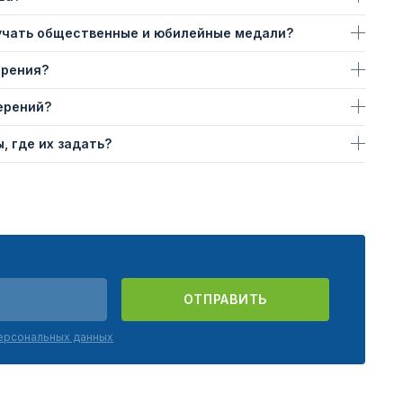
учать общественные и юбилейные медали?
ерения?
ерений?
, где их задать?
ОТПРАВИТЬ
персональных данных