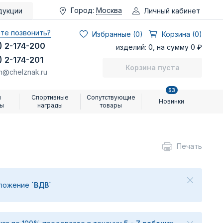
Город:
Москва
Личный кабинет
дукции
те позвонить?
Избранные (
0
)
Корзина (0)
) 2-174-200
изделий: 0, на сумму 0 ₽
) 2-174-201
Корзина пуста
n@chelznak.ru
53
и
Спортивные
Сопутствующие
Новинки
ры
награды
товары
Печать
дложение
`ВДВ`