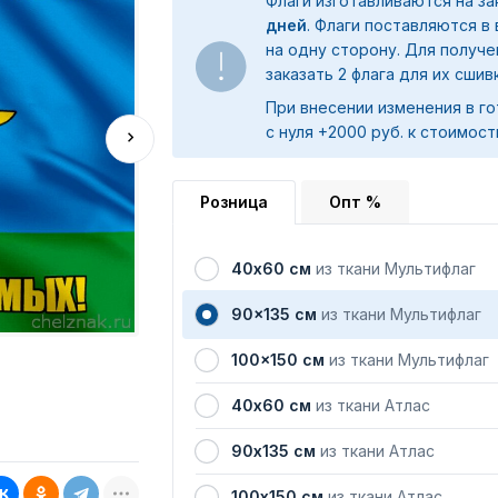
Флаги изготавливаются на з
дней
. Флаги поставляются в
на одну сторону. Для получ
заказать 2 флага для их сшив
При внесении изменения в го
с нуля +2000 руб. к стоимост
Розница
Опт %
40х60 см
из ткани Мультифлаг
90x135 см
из ткани Мультифлаг
100x150 см
из ткани Мультифлаг
40х60 см
из ткани Атлас
90х135 см
из ткани Атлас
100х150 см
из ткани Атлас