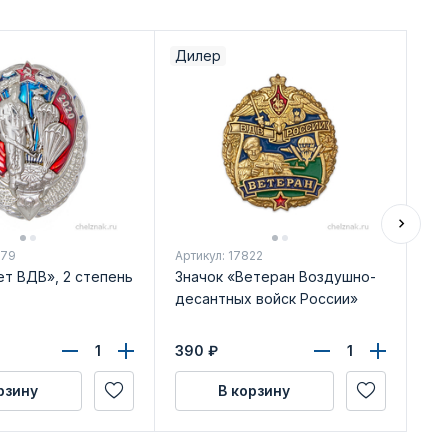
Дилер
Ди
979
Артикул: 17822
Арт
ет ВДВ», 2 степень
Значок «Ветеран Воздушно-
Зн
десантных войск России»
сп
390
₽
29
рзину
В корзину