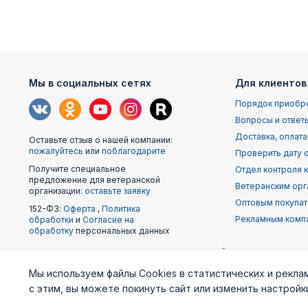
Мы в социальных сетях
Для клиентов
Порядок приобр
Вопросы и ответ
Доставка, оплата
Оставьте отзыв о нашей компании:
пожалуйтесь
или
поблагодарите
Проверить дату о
Получите специальное
Отдел контроля 
предложение для ветеранской
Ветеранским орг
организации:
оставьте заявку
Оптовым покупа
152-ФЗ:
Оферта
,
Политика
Рекламным комп
обработки
и
Согласие на
обработку
персональных данных
Наши
Мы используем файлы Cookies в статистических и рекла
партнеры
с этим, вы можете покинуть сайт или изменить настрой
Министерство
Генштаб ВС РФ
Военно-м
обороны
фло