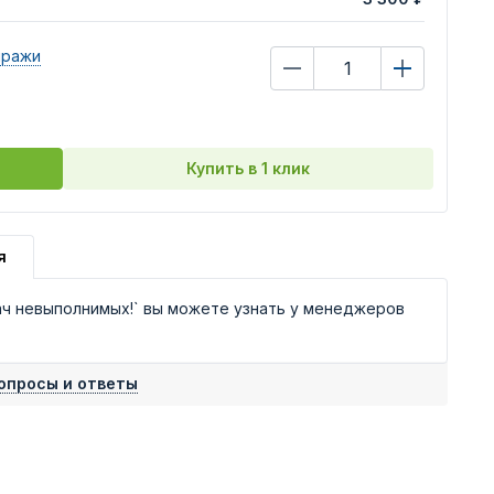
иражи
Купить в 1 клик
я
ач невыполнимых!` вы можете узнать у менеджеров
опросы и ответы