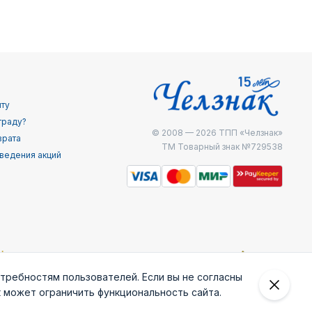
йту
граду?
© 2008 — 2026
ТПП «Челзнак»
врата
ТМ Товарный знак №729538
ведения акций
отребностям пользователей. Если вы не согласны
к может ограничить функциональность сайта.
 внешней
Железнодоржные
Министерство
МЧС России
ведки
войска РФ
внутренних дел