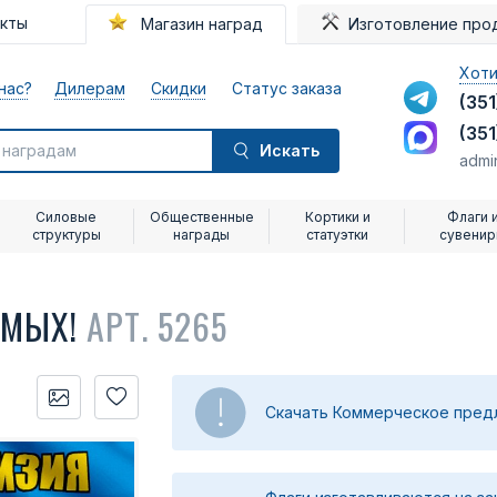
акты
Магазин наград
Изготовление про
Хоти
нас?
Дилерам
Скидки
Статус заказа
(351
(351
Искать
admi
Силовые
Общественные
Кортики и
Флаги 
структуры
награды
статуэтки
сувени
ИМЫХ!
АРТ. 5265
Скачать Коммерческое пре