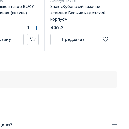
86
Артикул: 17278
Арт
ашкентское ВОКУ
Знак «Кубанский казачий
Ме
нина» (латунь)
атамана Бабыча кадетский
доб
корпус»
бл
490
₽
59
рзину
Предзаказ
 цены?