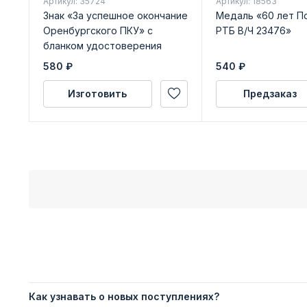
Артикул: 35724
Артикул: 18563
Знак «За успешное окончание
Медаль «60 лет П
Оренбургского ПКУ» с
РТБ В/Ч 23476»
бланком удостоверения
580
₽
540
₽
Изготовить
Предзаказ
Как узнавать о новых поступлениях?