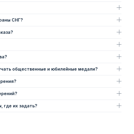
траны СНГ?
аказа?
ва?
учать общественные и юбилейные медали?
ерения?
ерений?
, где их задать?