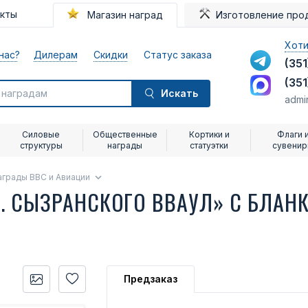
акты
Магазин наград
Изготовление про
Хоти
нас?
Дилерам
Скидки
Статус заказа
(351
(351
Искать
admi
Силовые
Общественные
Кортики и
Флаги 
структуры
награды
статуэтки
сувени
аграды ВВС и Авиации
 Г. СЫЗРАНСКОГО ВВАУЛ» С БЛА
Предзаказ