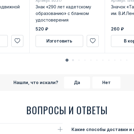
Артикул: 50317
Артикул: 154
одвижной
Знак «290 лет кадетскому
Значок «Т
образованию» с бланком
им. В.И.Ле
удостоверения
520
₽
260
₽
Изготовить
В ко
Нашли, что искали?
Да
Нет
ВОПРОСЫ И ОТВЕТЫ
Какие способы доставки и