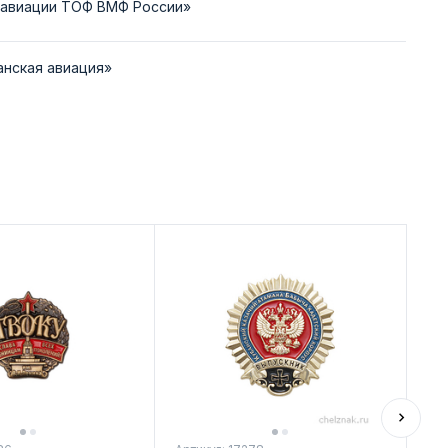
й авиации ТОФ ВМФ России»
анская авиация»
Ди