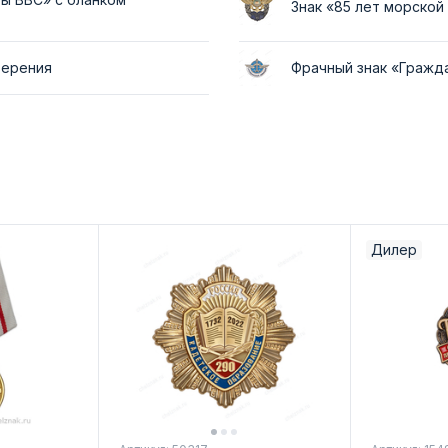
Знак «85 лет морско
верения
Фрачный знак «Гражд
Дилер