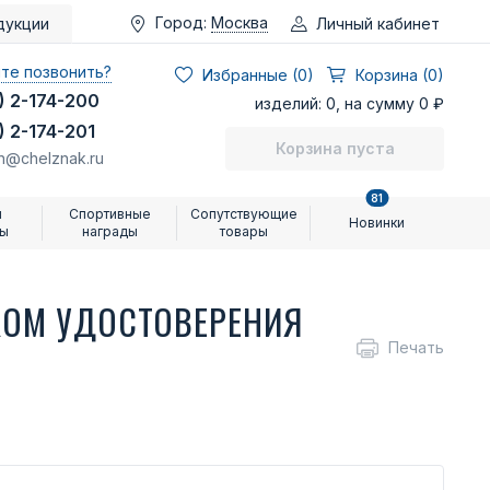
Город:
Москва
Личный кабинет
дукции
те позвонить?
Избранные (
0
)
Корзина (0)
) 2-174-200
изделий: 0, на сумму 0 ₽
) 2-174-201
Корзина пуста
n@chelznak.ru
81
и
Спортивные
Сопутствующие
Новинки
ры
награды
товары
НКОМ УДОСТОВЕРЕНИЯ
Печать