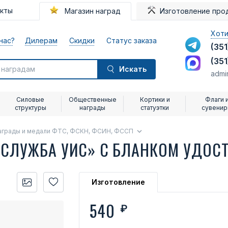
акты
Магазин наград
Изготовление про
Хоти
нас?
Дилерам
Скидки
Статус заказа
(351
(351
Искать
admi
Силовые
Общественные
Кортики и
Флаги 
структуры
награды
статуэтки
сувени
аграды и медали ФТС, ФСКН, ФСИН, ФССП
 СЛУЖБА УИС» С БЛАНКОМ УДОС
Изготовление
540
₽