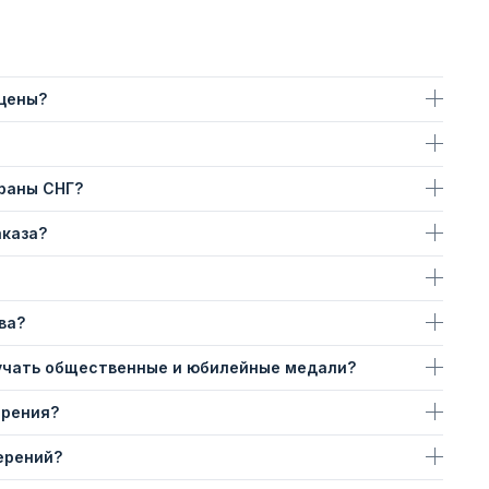
 цены?
траны СНГ?
аказа?
ва?
учать общественные и юбилейные медали?
ерения?
ерений?