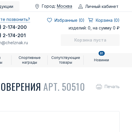
Город:
Москва
Личный кабинет
дукции
те позвонить?
Избранные (
0
)
Корзина (0)
) 2-174-200
изделий: 0, на сумму 0 ₽
) 2-174-201
Корзина пуста
n@chelznak.ru
81
и
Спортивные
Сопутствующие
Новинки
ры
награды
товары
ТОВЕРЕНИЯ
АРТ. 50510
Печать