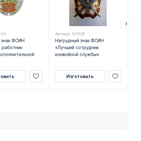
033
Артикул: 101028
Арт
 знак ФСИН
Нагрудный знак ФСИН
На
 работник
«Лучший сотрудник
«Л
исполнительной
конвойной службы»
уч
ис
св
ос
товить
Изготовить