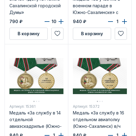
Сахалинской городской
военном параде в
Думы»
Южно-Сахалинске» с
бланком удостоверения
790
₽
940
₽
В корзину
В корзину
Артикул: 15361
Артикул: 15372
Медаль «За службу в 14
Медаль «За службу в 16
отдельной
отдельном авиаполку
авиаэскадрилье (Южно-
(Южно-Сахалинск) в/ч
Сахалинск)» с бланком
2199»
840
₽
840
₽