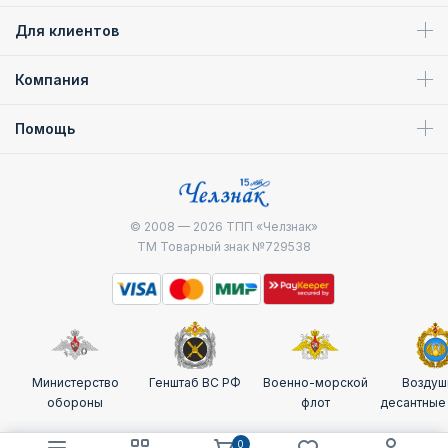
Для клиентов
Компания
Помощь
© 2008 — 2026
ТПП «Челзнак»
ТМ Товарный знак №729538
Министерство
Генштаб ВС РФ
Военно-морской
Воздуш
обороны
флот
десантные
0