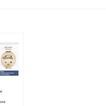
ак
ь
она