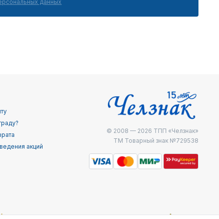
персональных данных
йту
граду?
© 2008 — 2026
ТПП «Челзнак»
врата
ТМ Товарный знак №729538
ведения акций