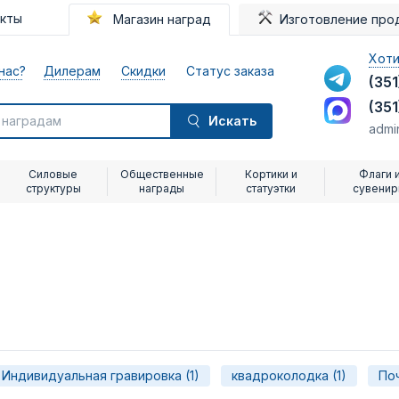
акты
Магазин наград
Изготовление про
Хоти
нас?
Дилерам
Скидки
Статус заказа
(351
(351
Искать
admi
Силовые
Общественные
Кортики и
Флаги 
структуры
награды
статуэтки
сувени
Индивидуальная гравировка (1)
квадроколодка (1)
По