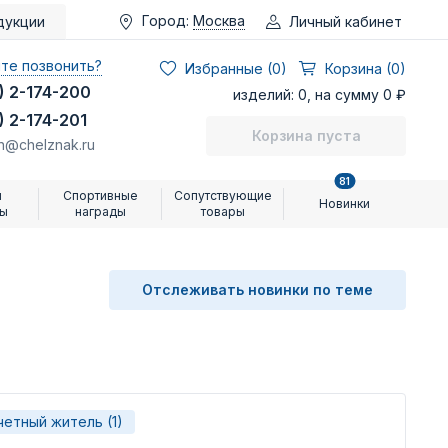
Город:
Москва
Личный кабинет
дукции
те позвонить?
Избранные (
0
)
Корзина (0)
) 2-174-200
изделий: 0, на сумму 0 ₽
) 2-174-201
Корзина пуста
n@chelznak.ru
81
и
Спортивные
Сопутствующие
Новинки
ры
награды
товары
Отслеживать новинки по теме
четный житель (1)