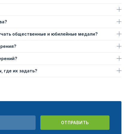
ва?
учать общественные и юбилейные медали?
ерения?
ерений?
, где их задать?
ОТПРАВИТЬ