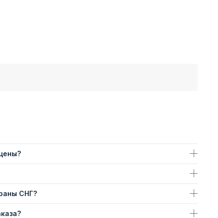
 цены?
траны СНГ?
аказа?