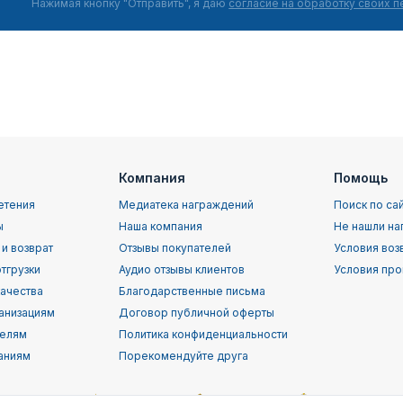
Нажимая кнопку "Отправить", я даю
согласие на обработку своих 
Компания
Помощь
етения
Медиатека награждений
Поиск по са
ы
Наша компания
Не нашли на
 и возврат
Отзывы покупателей
Условия воз
тгрузки
Аудио отзывы клиентов
Условия про
качества
Благодарственные письма
анизациям
Договор публичной оферты
телям
Политика конфиденциальности
аниям
Порекомендуйте друга