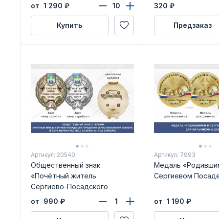
от 1 290
₽
320
₽
Купить
Предзаказ
Артикул: 20540
Артикул: 7993
Общественный знак
Медаль «Родивши
«Почётный житель
Сергиевом Посад
Сергиево-Посадского
городского округа
от 990
₽
от 1 190
₽
Московской области»