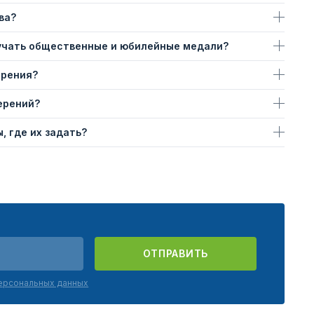
ва?
учать общественные и юбилейные медали?
ерения?
ерений?
, где их задать?
ОТПРАВИТЬ
персональных данных