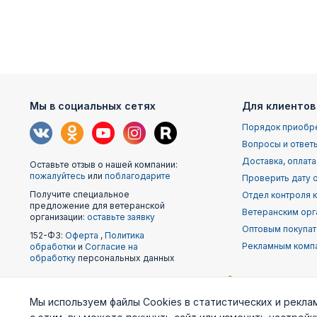
Мы в социальных сетях
Для клиентов
Порядок приобр
Вопросы и ответ
Доставка, оплата
Оставьте отзыв о нашей компании:
пожалуйтесь
или
поблагодарите
Проверить дату о
Получите специальное
Отдел контроля 
предложение для ветеранской
Ветеранским орг
организации:
оставьте заявку
Оптовым покупа
152-ФЗ:
Оферта
,
Политика
Рекламным комп
обработки
и
Согласие на
обработку
персональных данных
Наши
Мы используем файлы Cookies в статистических и рекла
партнеры