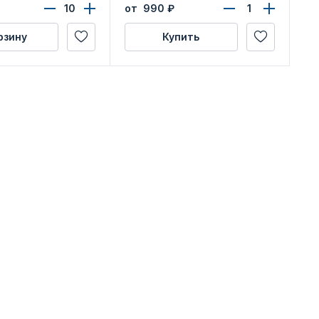
области»
от 990
₽
рзину
Купить