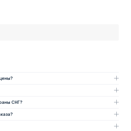
 цены?
траны СНГ?
аказа?