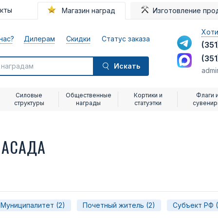
акты
Магазин наград
Изготовление про
Хоти
нас?
Дилерам
Скидки
Статус заказа
(351
(351
Искать
admi
Силовые
Общественные
Кортики и
Флаги 
структуры
награды
статуэтки
сувени
ПАСАДА
Муниципалитет (2)
Почетный житель (2)
Субъект РФ (