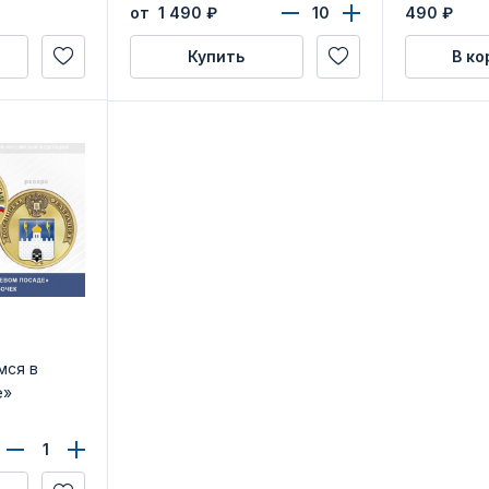
удостоверения
от 1 490
₽
490
₽
Купить
В ко
мся в
е»