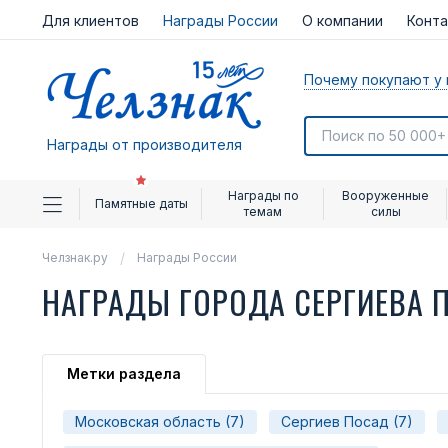
Для клиентов
Награды России
О компании
Конт
Почему покупают у 
Награды от производителя
Награды по
Вооруженные
Памятные даты
темам
силы
Челзнак.ру
Награды России
НАГРАДЫ ГОРОДА СЕРГИЕВА 
Метки раздела
Московская область (7)
Сергиев Посад (7)