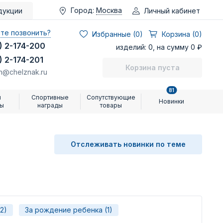
Город:
Москва
Личный кабинет
дукции
те позвонить?
Избранные (
0
)
Корзина (0)
) 2-174-200
изделий: 0, на сумму 0 ₽
) 2-174-201
Корзина пуста
n@chelznak.ru
81
и
Спортивные
Сопутствующие
Новинки
ры
награды
товары
Отслеживать новинки по теме
2)
За рождение ребенка (1)