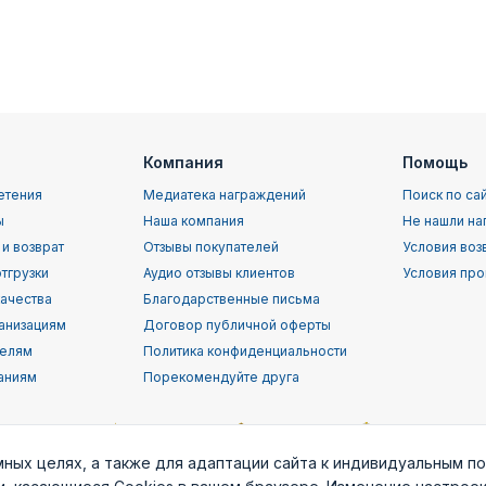
Компания
Помощь
етения
Медиатека награждений
Поиск по са
ы
Наша компания
Не нашли на
 и возврат
Отзывы покупателей
Условия воз
тгрузки
Аудио отзывы клиентов
Условия про
качества
Благодарственные письма
анизациям
Договор публичной оферты
телям
Политика конфиденциальности
аниям
Порекомендуйте друга
мных целях, а также для адаптации сайта к индивидуальным п