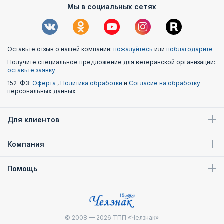
Мы в социальных сетях
съемку фильмов о природных богатствах России.
День РГО
Оставьте отзыв о нашей компании:
пожалуйтесь
или
поблагодарите
Официальная дата основания общества – 18 августа 1845
года. Система наград включает ряд премий и медалей. Их
Получите специальное предложение для ветеранской организации:
оставьте заявку
вручают:
152-ФЗ:
Оферта
,
Политика обработки
и
Согласие на обработку
Членам РГО, совершившим значительный вклад в
персональных данных
развитие организации.
Исследователям и путешественникам, сделавшим
Для клиентов
научное открытие.
Компания
Людям, оказавшим бескорыстную помощь в развитии
общества, укрепившим его экономическое и научно-
организационное состояние.
Помощь
Региональным отделениям за реализацию значимых
проектов.
18 августа 2020 году географическое сообщество РФ
© 2008 — 2026
ТПП «Челзнак»
отпразднует 175-летие. Прямое отношение к празднику