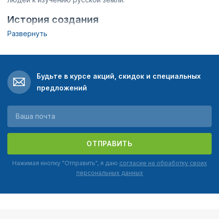
История создания
Развернуть
За 175 лет существования организацией руководили
видные государственные служащие, ученые и
представители императорского дома. Среди почетных
членов: короли Швеции и Норвегии, султан Турции, Руаль
Будьте в курсе акций, скидок и специальных
Амундсен, Н. Вавилов, В. Вернадский, В. Даль. РГО
предложений
сделало существенный вклад в изучение Урала, Дальнего
Востока. В эпоху великих открытий были заложены
основы заповедного дела.
В 2009 на внеочередном съезде был создан
Попечительский совет. Реализован ряд проектов:
ОТПРАВИТЬ
Фотовыставка «Красивая страна».
Нажимая кнопку "Отправить", я даю
согласие на обработку своих
персональных данных
Поездка «Кызыл-Курагино».
Комплекс мер по очистке Арктики.
Ведется работа по изучению, защите животных.
Выпускается около 200 изданий, выделяются гранты на