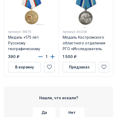
Артикул: 18875
Артикул: 84448
Медаль «175 лет
Медаль Костромского
Русскому
областного отделения
географическому
РГО «Исследователь
обществу РГО» с
Арктики Н.П. Демме»
390
₽
1 500
₽
бланком удостоверения
В корзину
Предзаказ
Нашли, что искали?
Да
Нет