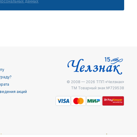
персональных данных
йту
граду?
© 2008 — 2026
ТПП «Челзнак»
врата
ТМ Товарный знак №729538
ведения акций