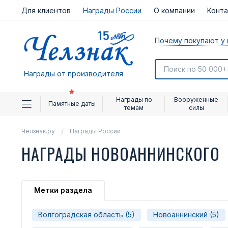
Для клиентов
Награды России
О компании
Конт
Почему покупают у 
Награды от производителя
Награды по
Вооруженные
Памятные даты
темам
силы
Челзнак.ру
Награды России
НАГРАДЫ НОВОАННИНСКОГО
Метки раздела
Волгоградская область (5)
Новоаннинский (5)