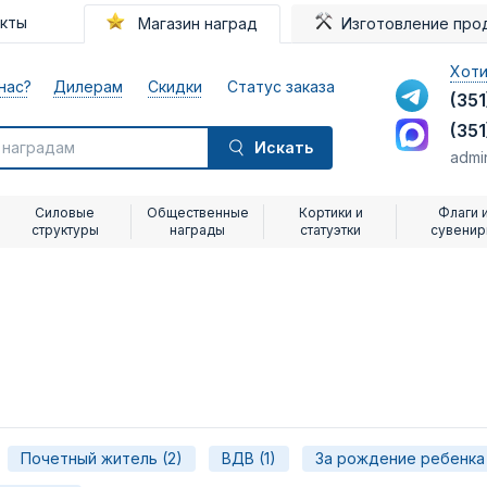
акты
Магазин наград
Изготовление про
Хоти
нас?
Дилерам
Скидки
Статус заказа
(351
(351
Искать
admi
Силовые
Общественные
Кортики и
Флаги 
структуры
награды
статуэтки
сувени
Почетный житель (2)
ВДВ (1)
За рождение ребенка 