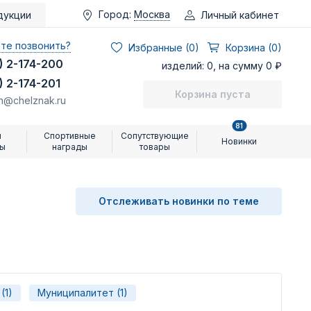
Город:
Москва
Личный кабинет
дукции
те позвонить?
Избранные (
0
)
Корзина (0)
) 2-174-200
изделий: 0, на сумму 0 ₽
) 2-174-201
Корзина пуста
n@chelznak.ru
81
и
Спортивные
Сопутствующие
Новинки
ры
награды
товары
Отслеживать новинки по теме
(1)
Муниципалитет (1)