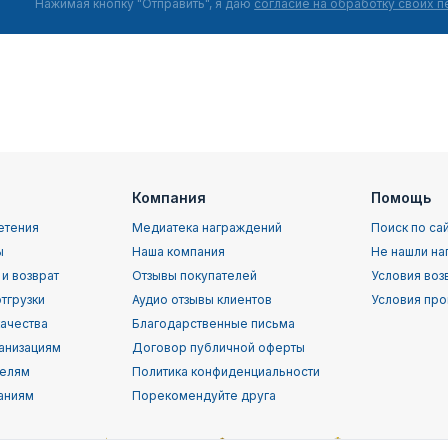
Нажимая кнопку "Отправить", я даю
согласие на обработку своих 
Компания
Помощь
етения
Медиатека награждений
Поиск по са
ы
Наша компания
Не нашли на
 и возврат
Отзывы покупателей
Условия воз
тгрузки
Аудио отзывы клиентов
Условия про
качества
Благодарственные письма
анизациям
Договор публичной оферты
телям
Политика конфиденциальности
аниям
Порекомендуйте друга