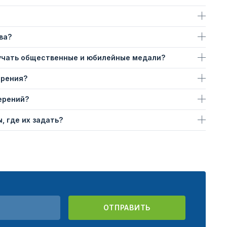
ва?
учать общественные и юбилейные медали?
ерения?
ерений?
, где их задать?
ОТПРАВИТЬ