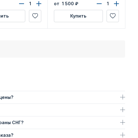
от 1 500
₽
пить
Купить
 цены?
траны СНГ?
аказа?