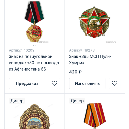
Артикул: 16209
Артикул: 19273
Знак на пятиугольной
Знак «395 МСП Пули-
колодке «30 лет вывода
Хумри»
из Афганистана 66
420
₽
ОМСБр» с бланком
удостоверения
Предзаказ
Изготовить
Дилер
Дилер