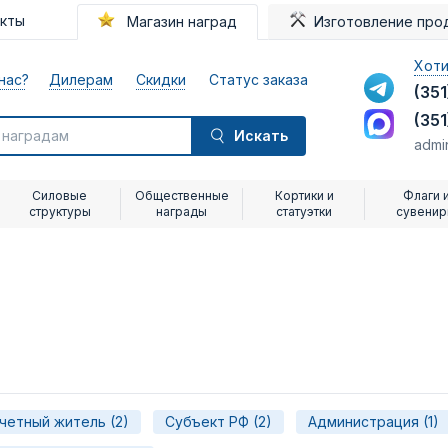
акты
Магазин наград
Изготовление про
Хоти
нас?
Дилерам
Скидки
Статус заказа
(351
(351
Искать
admi
Силовые
Общественные
Кортики и
Флаги 
структуры
награды
статуэтки
сувени
четный житель (2)
Субъект РФ (2)
Администрация (1)