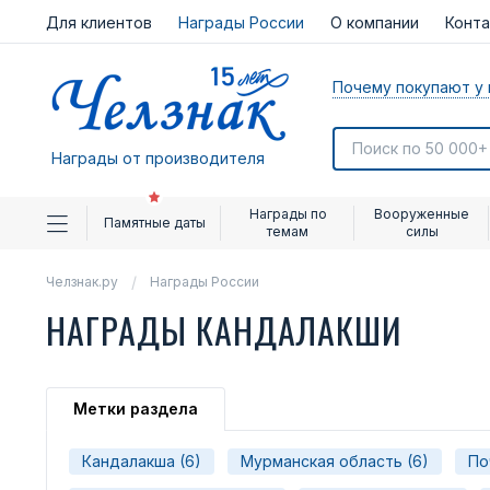
Для клиентов
Награды России
О компании
Конт
Почему покупают у 
Награды от производителя
Награды по
Вооруженные
Памятные даты
темам
силы
Челзнак.ру
Награды России
НАГРАДЫ КАНДАЛАКШИ
Метки раздела
Кандалакша (6)
Мурманская область (6)
По