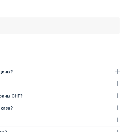
 цены?
траны СНГ?
аказа?