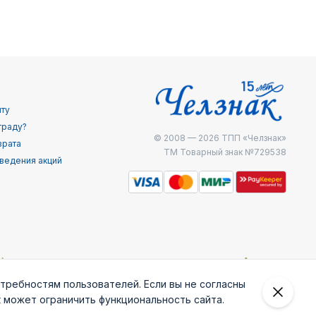
йту
граду?
© 2008 — 2026
ТПП «Челзнак»
врата
ТМ Товарный знак №729538
ведения акций
отребностям пользователей. Если вы не согласны
к может ограничить функциональность сайта.
 внешней
Железнодоржные
Министерство
МЧС России
ведки
войска РФ
внутренних дел