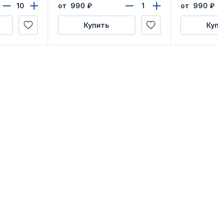
области»
Мурманско
от 990
₽
от 990
₽
Купить
Ку