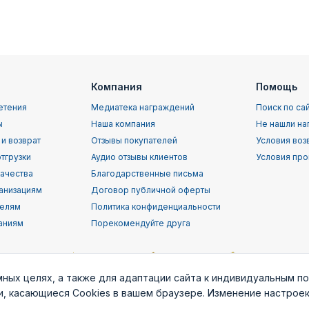
Компания
Помощь
етения
Медиатека награждений
Поиск по са
ы
Наша компания
Не нашли на
 и возврат
Отзывы покупателей
Условия воз
тгрузки
Аудио отзывы клиентов
Условия про
качества
Благодарственные письма
анизациям
Договор публичной оферты
телям
Политика конфиденциальности
аниям
Порекомендуйте друга
мных целях, а также для адаптации сайта к индивидуальным п
ки, касающиеся Cookies в вашем браузере. Изменение настрое
орской
Воздушно-
ВВС (ВКС) РФ
Пограничные
Служба
т
десантные
войска РФ
раз