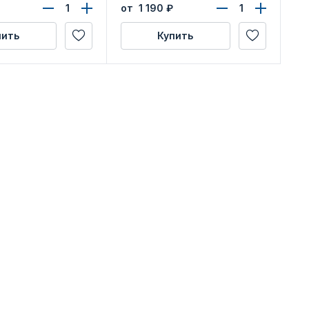
й области»
от 1 190
₽
пить
Купить