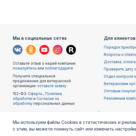
Мы в социальных сетях
Для клиентов
Порядок приобр
Вопросы и ответ
Доставка, оплата
Оставьте отзыв о нашей компании:
пожалуйтесь
или
поблагодарите
Проверить дату о
Получите специальное
Отдел контроля 
предложение для ветеранской
Ветеранским орг
организации:
оставьте заявку
Оптовым покупа
152-ФЗ:
Оферта
,
Политика
Рекламным комп
обработки
и
Согласие на
обработку
персональных данных
Наши
Мы используем файлы Cookies в статистических и рекла
партнеры
с этим, вы можете покинуть сайт или изменить настрой
Министерство
Генштаб ВС РФ
Военно-м
обороны
фло