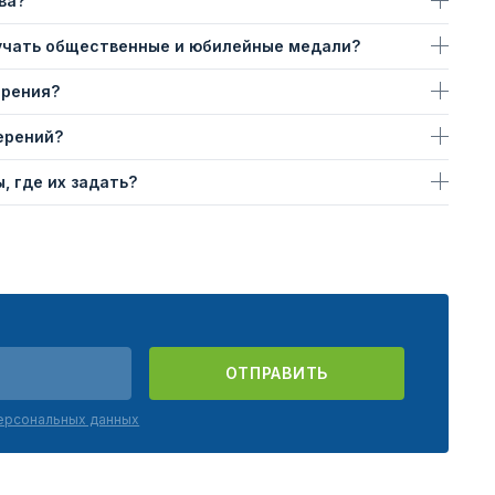
ва?
учать общественные и юбилейные медали?
ерения?
ерений?
, где их задать?
ОТПРАВИТЬ
персональных данных