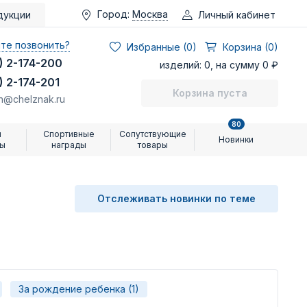
Город:
Москва
Личный кабинет
дукции
те позвонить?
Избранные (
0
)
Корзина (0)
) 2-174-200
изделий: 0, на сумму 0 ₽
) 2-174-201
Корзина пуста
n@chelznak.ru
80
и
Спортивные
Сопутствующие
Новинки
ры
награды
товары
Отслеживать новинки по теме
За рождение ребенка (1)