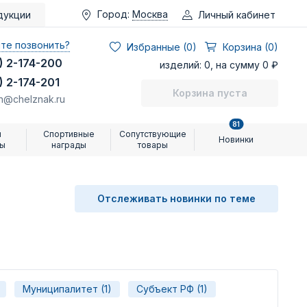
Город:
Москва
Личный кабинет
дукции
те позвонить?
Избранные (
0
)
Корзина (0)
) 2-174-200
изделий: 0, на сумму 0 ₽
) 2-174-201
Корзина пуста
n@chelznak.ru
81
и
Спортивные
Сопутствующие
Новинки
ры
награды
товары
Отслеживать новинки по теме
Муниципалитет (1)
Субъект РФ (1)