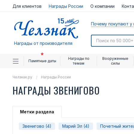
Для клиентов
Награды России
О компании
Конт
Почему покупают у 
Награды от производителя
Награды по
Вооруженные
Памятные даты
темам
силы
Челзнак.ру
Награды России
НАГРАДЫ ЗВЕНИГОВО
Метки раздела
Звенигово (4)
Марий Эл (4)
Почетный жител