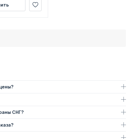
пить
 цены?
траны СНГ?
аказа?