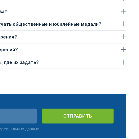
ва?
учать общественные и юбилейные медали?
ерения?
ерений?
, где их задать?
ОТПРАВИТЬ
персональных данных