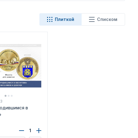
Плиткой
Списком
83
одившимся в
»