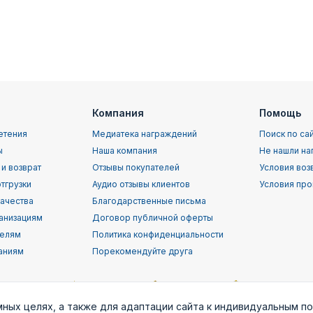
Компания
Помощь
етения
Медиатека награждений
Поиск по са
ы
Наша компания
Не нашли на
 и возврат
Отзывы покупателей
Условия воз
тгрузки
Аудио отзывы клиентов
Условия про
качества
Благодарственные письма
анизациям
Договор публичной оферты
телям
Политика конфиденциальности
аниям
Порекомендуйте друга
мных целях, а также для адаптации сайта к индивидуальным п