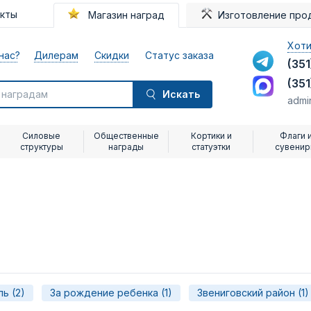
акты
Магазин наград
Изготовление про
Хоти
нас?
Дилерам
Скидки
Статус заказа
(351
(351
Искать
admi
Силовые
Общественные
Кортики и
Флаги 
структуры
награды
статуэтки
сувени
ь (2)
За рождение ребенка (1)
Звениговский район (1)