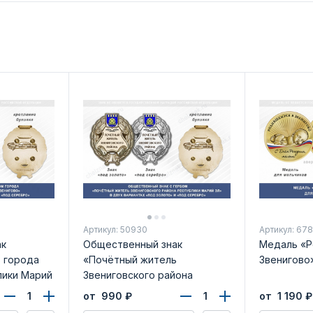
Артикул: 50930
Артикул: 67
ак
Общественный знак
Медаль «Р
 города
«Почётный житель
Звенигово
лики Марий
Звениговского района
Республики Марий Эл»
от 990
₽
от 1 190
₽