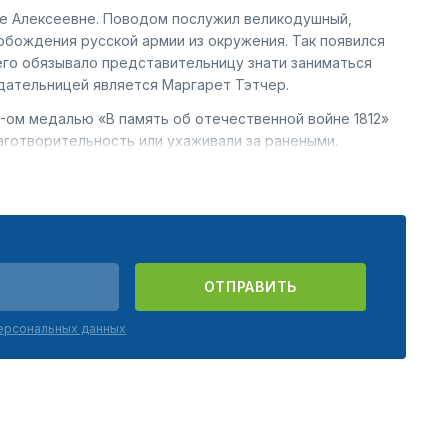
не Алексеевне. Поводом послужил великодушный,
обождения русской армии из окружения. Так появился
его обязывало представительницу знати заниматься
дательницей является Маргарет Тэтчер.
16-ом медалью «В память об отечественной войне 1812»
аготворительность или ухаживали за ранеными.
сантников, пограничников, офицеров. Это
ство стремилось показать важную роль женщины-
ее детей. Первые награды получили женщины, сыновья и
ОТПРАВИТЬ
персональных данных