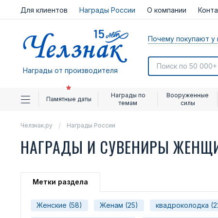
Для клиентов
Награды России
О компании
Конт
Почему покупают у 
Награды от производителя
Награды по
Вооруженные
Памятные даты
темам
силы
Челзнак.ру
Награды России
НАГРАДЫ И СУВЕНИРЫ ЖЕНЩ
Метки раздела
Женские (58)
Женам (25)
квадроколодка (2