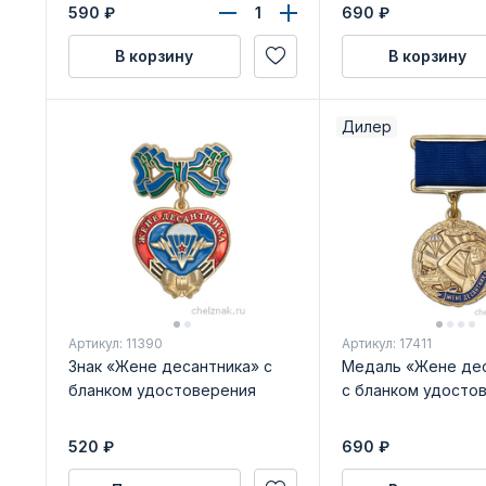
удостоверения
590
₽
690
₽
В корзину
В корзину
Дилер
Артикул: 11390
Артикул: 17411
Знак «Жене десантника» с
Медаль «Жене дес
бланком удостоверения
с бланком удосто
520
₽
690
₽