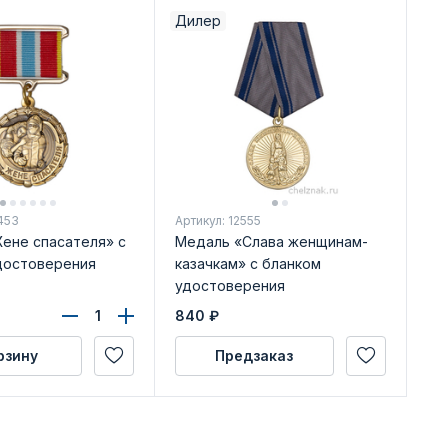
Дилер
453
Артикул: 12555
ене спасателя» с
Медаль «Слава женщинам-
достоверения
казачкам» с бланком
удостоверения
840
₽
рзину
Предзаказ