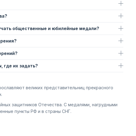
ва?
учать общественные и юбилейные медали?
ерения?
ерений?
, где их задать?
 прославляют великих представительниц прекрасного
.
ойных защитников Отечества. С медалями, нагрудными
енные пункты РФ и в страны СНГ.