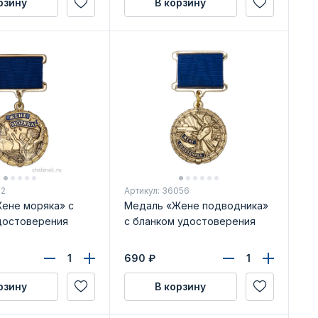
рзину
В корзину
12
Артикул: 36056
ене моряка» с
Медаль «Жене подводника»
достоверения
с бланком удостоверения
690
₽
рзину
В корзину