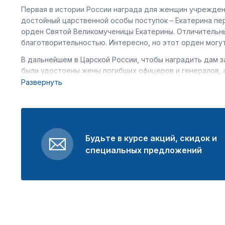
Первая в истории России награда для женщин учрежден
достойный царственной особы поступок – Екатерина пе
орден Святой Великомученицы Екатерины. Отличительны
благотворительностью. Интересно, но этот орден могу
В дальнейшем в Царской России, чтобы наградить дам за
были удостоены жены погибших офицеров и генералов, 
Развернуть
Особое место среди отличительных знаков занимают та
подчеркивает важность «надежного тыла» для каждого 
матери. В 1944-ом введен в действие Орден «Матери-ге
дочери которых ушли на фронт и погибли, защищая Роди
Будьте в курсе акций, скидок и
специальных предложений