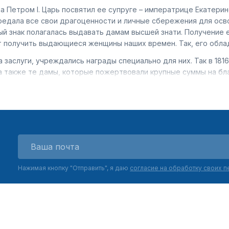
а Петром I. Царь посвятил ее супруге – императрице Екатери
редала все свои драгоценности и личные сбережения для осв
й знак полагалась выдавать дамам высшей знати. Получение 
т получить выдающиеся женщины наших времен. Так, его обла
 заслуги, учреждались награды специально для них. Так в 18
а также те дамы, которые пожертвовали крупные суммы на бл
к называемые «семейные награды». Они учреждены для жен де
защитника Родины. Во времена Советского Союза, правитель
роини», который вручался за рождение и воспитание 10 и бол
ну.
Нажимая кнопку "Отправить", я даю
согласие на обработку своих 