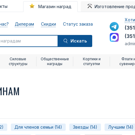
акты
Магазин наград
Изготовление про
Хоти
нас?
Дилерам
Скидки
Статус заказа
(351
(351
Искать
admi
Силовые
Общественные
Кортики и
Флаги 
структуры
награды
статуэтки
сувени
ИНАМ
2)
Для членов семьи (14)
Звезды (14)
Лучшим (14)