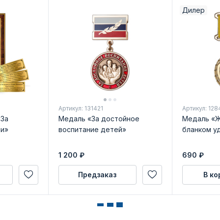
Дилер
Артикул: 131421
Артикул: 128
«За
Медаль «За достойное
Медаль «Ж
и»
воспитание детей»
бланком у
1 200
₽
690
₽
Предзаказ
В ко