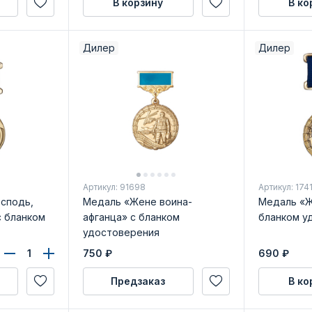
В корзину
В ко
Дилер
Дилер
Артикул: 91698
Артикул: 174
осподь,
Медаль «Жене воина-
Медаль «Ж
 бланком
афганца» с бланком
бланком у
удостоверения
750
₽
690
₽
Предзаказ
В ко