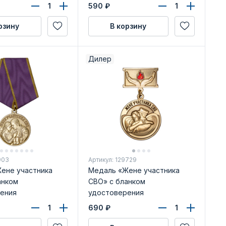
590
₽
рзину
В корзину
Дилер
903
Артикул: 129729
ене участника
Медаль «Жене участника
анком
СВО» с бланком
ения
удостоверения
690
₽