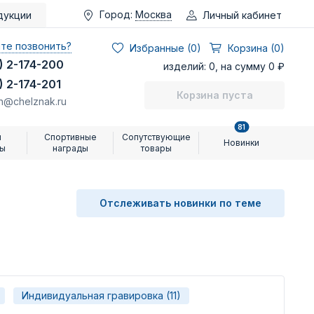
Город:
Москва
Личный кабинет
дукции
те позвонить?
Избранные (
0
)
Корзина (0)
) 2-174-200
изделий: 0, на сумму 0 ₽
) 2-174-201
Корзина пуста
n@chelznak.ru
81
и
Спортивные
Сопутствующие
Новинки
ры
награды
товары
Отслеживать новинки по теме
Индивидуальная гравировка (11)