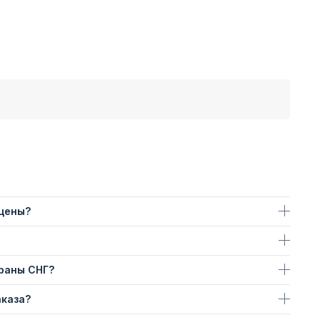
 цены?
траны СНГ?
аказа?