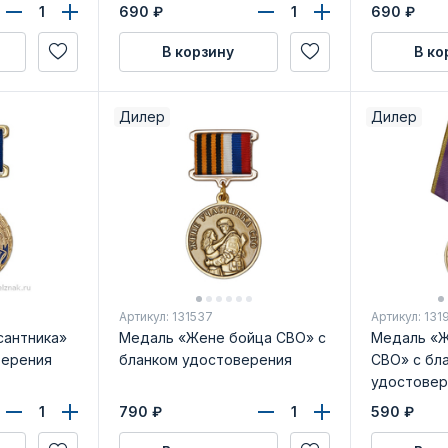
690
₽
690
₽
В корзину
В ко
Дилер
Дилер
Артикул: 131537
Артикул: 131
антника»
Медаль «Жене бойца СВО» с
Медаль «Ж
верения
бланком удостоверения
СВО» с бл
удостовер
790
₽
590
₽